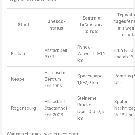
Typisch
Zentrale
Unesco-
tagesfens
Stadt
fußdistanz
status
mit wen
(circa)
druck
Rynek –
Altstadt seit
Früh 8–10 
Krakau
Wawel: 1,0–1,2
1978
und ab 16
km
Historisches
Spaccanapoli:
Vormittag 
Neapel
Zentrum
1,5–2,0 km
Uhr
seit 1995
Steinerne
Altstadt mit
Später
Brücke –
Regensburg
Stadtamhof
Nachmitta
Dom: 0,6–0,8
seit 2006
15–18 Uhr
km
Warum nicht paris, warum nicht prag