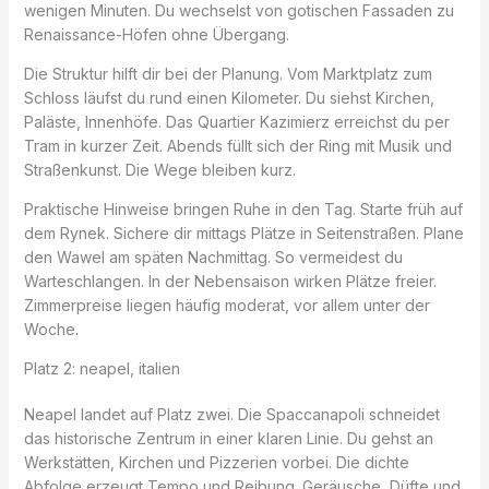
wenigen Minuten. Du wechselst von gotischen Fassaden zu
Renaissance-Höfen ohne Übergang.
Die Struktur hilft dir bei der Planung. Vom Marktplatz zum
Schloss läufst du rund einen Kilometer. Du siehst Kirchen,
Paläste, Innenhöfe. Das Quartier Kazimierz erreichst du per
Tram in kurzer Zeit. Abends füllt sich der Ring mit Musik und
Straßenkunst. Die Wege bleiben kurz.
Praktische Hinweise bringen Ruhe in den Tag. Starte früh auf
dem Rynek. Sichere dir mittags Plätze in Seitenstraßen. Plane
den Wawel am späten Nachmittag. So vermeidest du
Warteschlangen. In der Nebensaison wirken Plätze freier.
Zimmerpreise liegen häufig moderat, vor allem unter der
Woche.
Platz 2: neapel, italien
Neapel landet auf Platz zwei. Die Spaccanapoli schneidet
das historische Zentrum in einer klaren Linie. Du gehst an
Werkstätten, Kirchen und Pizzerien vorbei. Die dichte
Abfolge erzeugt Tempo und Reibung. Geräusche, Düfte und