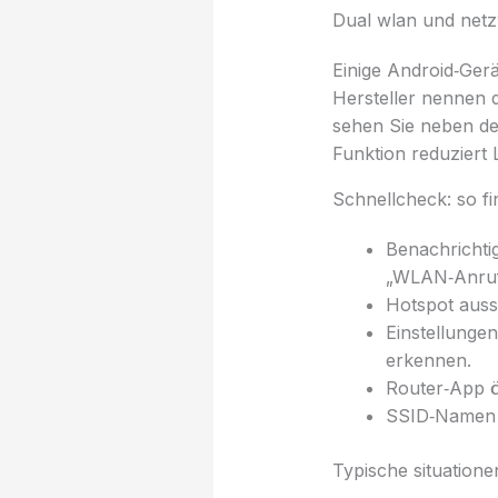
Dual wlan und netz
Einige Android‑Ger
Hersteller nennen 
sehen Sie neben der
Funktion reduziert
Schnellcheck: so fi
Benachrichti
„WLAN‑Anrufe
Hotspot auss
Einstellunge
erkennen.
Router‑App ö
SSID‑Namen t
Typische situatione