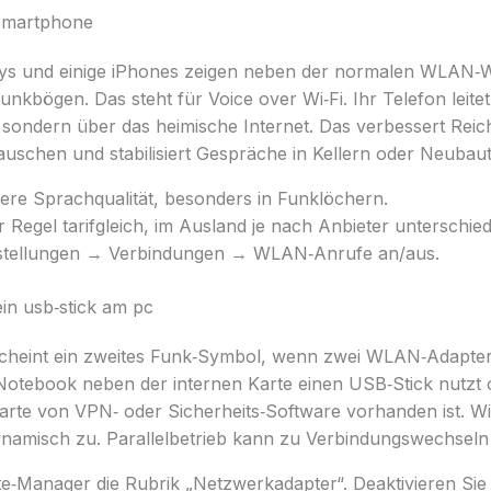
 smartphone
ys und einige iPhones zeigen neben der normalen WLAN‑W
kbögen. Das steht für Voice over Wi‑Fi. Ihr Telefon leite
sondern über das heimische Internet. Das verbessert Reich
uschen und stabilisiert Gespräche in Kellern oder Neubaut
ere Sprachqualität, besonders in Funklöchern.
r Regel tarifgleich, im Ausland je nach Anbieter unterschied
nstellungen → Verbindungen → WLAN‑Anrufe an/aus.
in usb‑stick am pc
heint ein zweites Funk‑Symbol, wenn zwei WLAN‑Adapter 
 Notebook neben der internen Karte einen USB‑Stick nutzt
karte von VPN‑ oder Sicherheits‑Software vorhanden ist. W
namisch zu. Parallelbetrieb kann zu Verbindungswechseln
te‑Manager die Rubrik „Netzwerkadapter“. Deaktivieren Sie