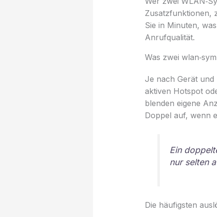
Wer zwei WLAN‑Symb
Zusatzfunktionen, 
Sie in Minuten, wa
Anrufqualität.
Was zwei wlan‑symb
Je nach Gerät und B
aktiven Hotspot od
blenden eigene Anz
Doppel auf, wenn e
Ein doppelt
nur selten a
Die häufigsten auslö