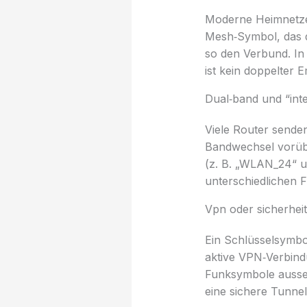
Moderne Heimnetze 
Mesh‑Symbol, das d
so den Verbund. In
ist kein doppelter 
Dual‑band und “inte
Viele Router sende
Bandwechsel vorübe
(z. B. „WLAN_24“ un
unterschiedlichen 
Vpn oder sicherheit
Ein Schlüsselsymbol
aktive VPN‑Verbind
Funksymbole aussehe
eine sichere Tunne