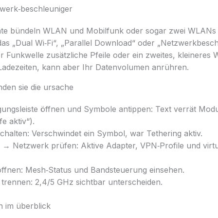
werk‑beschleuniger
äte bündeln WLAN und Mobilfunk oder sogar zwei WLANs gl
das „Dual Wi‑Fi“, „Parallel Download“ oder „Netzwerkbesch
 Funkwelle zusätzliche Pfeile oder ein zweites, kleineres
 Ladezeiten, kann aber Ihr Datenvolumen anrühren.
nden sie die ursache
gungsleiste öffnen und Symbole antippen: Text verrät Modu
 aktiv“).
chalten: Verschwindet ein Symbol, war Tethering aktiv.
n → Netzwerk prüfen: Aktive Adapter, VPN‑Profile und virtu
ffnen: Mesh‑Status und Bandsteuerung einsehen.
rennen: 2,4/5 GHz sichtbar unterscheiden.
n im überblick