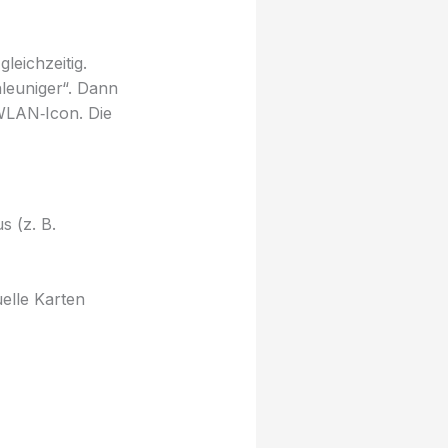
eichzeitig.
leuniger“. Dann
 WLAN‑Icon. Die
s (z. B.
elle Karten