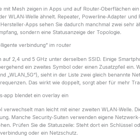
mit Mesh zeigen in Apps und auf Router‑Oberflächen ein 
er WLAN‑Welle ähnelt. Repeater, Powerline‑Adapter und Ro
 Hersteller‑Apps sehen Sie dadurch manchmal zwei sehr äh
Empfang, sondern eine Statusanzeige der Topologie.
lligente verbindung” im router
n auf 2,4 und 5 GHz unter derselben SSID. Einige Smartp
rgehend ein zweites Symbol oder einen Zusatzpfeil ein. W
d „WLAN_5G“), sieht in der Liste zwei gleich benannte Net
Frequenzen. Das wirkt wie doppelt, sorgt aber für mehr Tr
s‑app blendet ein overlay ein
 verwechselt man leicht mit einer zweiten WLAN‑Welle. Die
ung. Manche Security‑Suiten verwenden eigene Netzwerk‑O
n. Prüfen Sie die Statuszeile: Steht dort ein Schlüssel ode
lverbindung oder ein Netzschutz.