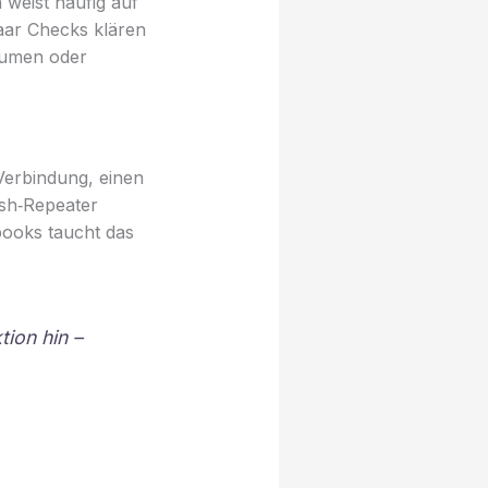
weist häufig auf
paar Checks klären
olumen oder
Verbindung, einen
esh‑Repeater
books taucht das
ion hin –