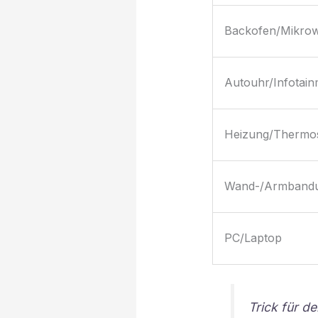
Backofen/Mikrow
Autouhr/Infotain
Heizung/Thermos
Wand-/Armband
PC/Laptop
Trick für d