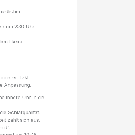
iedlicher
fen um 2:30 Uhr
amit keine
 innerer Takt
ese Anpassung.
e innere Uhr in die
ie Schlafqualität.
it zahlt sich aus.
end“.
einmal um 10–15