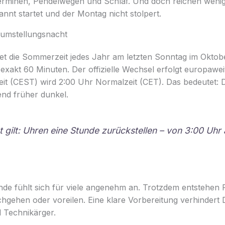
erminen, Pendelwegen und Schlaf. Und doch reichen wenig
nnt startet und der Montag nicht stolpert.
r umstellungsnacht
et die Sommerzeit jedes Jahr am letzten Sonntag im Oktobe
 exakt 60 Minuten. Der offizielle Wechsel erfolgt europawei
t (CEST) wird 2:00 Uhr Normalzeit (CET). Das bedeutet: 
end früher dunkel.
 gilt: Uhren eine Stunde zurückstellen – von 3:00 Uhr 
nde fühlt sich für viele angenehm an. Trotzdem entstehen 
chgehen oder voreilen. Eine klare Vorbereitung verhindert
 Technikärger.