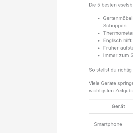
Die 5 besten esels
Gartenmöbel-
Schuppen.
Thermometer-M
Englisch hilf
Früher aufste
Immer zum So
So stellst du richti
Viele Geräte sprin
wichtigsten Zeitgeb
Gerät
Smartphone