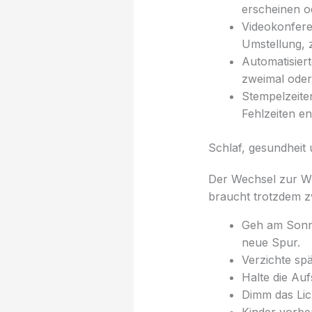
erscheinen o
Videokonfere
Umstellung, 
Automatisier
zweimal oder 
Stempelzeite
Fehlzeiten en
Schlaf, gesundheit 
Der Wechsel zur Wint
braucht trotzdem zw
Geh am Sonnt
neue Spur.
Verzichte spä
Halte die Auf
Dimm das Lic
Kinder vorbe