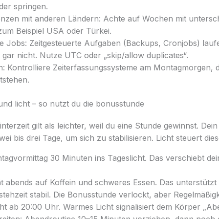
der springen.
nzen mit anderen Ländern: Achte auf Wochen mit untersch
zum Beispiel USA oder Türkei.
te Jobs: Zeitgesteuerte Aufgaben (Backups, Cronjobs) lau
gar nicht. Nutze UTC oder „skip/allow duplicates“.
n: Kontrolliere Zeiterfassungssysteme am Montagmorgen, d
tstehen.
und licht – so nutzt du die bonusstunde
erzeit gilt als leichter, weil du eine Stunde gewinnst. Dein
ei bis drei Tage, um sich zu stabilisieren. Licht steuert di
agvormittag 30 Minuten ins Tageslicht. Das verschiebt dein
t abends auf Koffein und schweres Essen. Das unterstützt d
stehzeit stabil. Die Bonusstunde verlockt, aber Regelmäßigke
ht ab 20:00 Uhr. Warmes Licht signalisiert dem Körper „Ab
reiten: Abendroutine 10–15 Minuten vorziehen, dann noch 