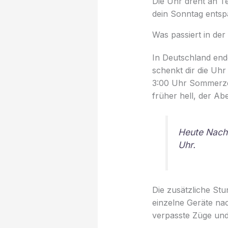
Die Uhr dreht an T
dein Sonntag entspa
Was passiert in de
In Deutschland end
schenkt dir die Uhr
3:00 Uhr Sommerzei
früher hell, der Ab
Heute Nacht
Uhr.
Die zusätzliche Stu
einzelne Geräte na
verpasste Züge und