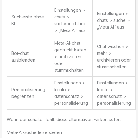
Einstellungen >
Einstellungen >
Suchleiste ohne
chats >
chats > suche >
KI
suchvorschläge
„Meta AI“ aus
> „Meta AI“ aus
Meta-AI-chat
Chat wischen >
gedrückt halten
Bot-chat
mehr >
> archivieren
ausblenden
archivieren oder
oder
stummschalten
stummschalten
Einstellungen >
Einstellungen >
Personalisierung
konto >
konto >
begrenzen
datenschutz >
datenschutz >
personalisierung
personalisierung
Wenn der schalter fehlt: diese alternativen wirken sofort
Meta-AI-suche leise stellen