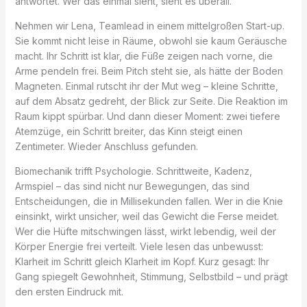
antwortet. Wer das einmal sieht, sieht es überall.
Nehmen wir Lena, Teamlead in einem mittelgroßen Start-up.
Sie kommt nicht leise in Räume, obwohl sie kaum Geräusche
macht. Ihr Schritt ist klar, die Füße zeigen nach vorne, die
Arme pendeln frei. Beim Pitch steht sie, als hätte der Boden
Magneten. Einmal rutscht ihr der Mut weg – kleine Schritte,
auf dem Absatz gedreht, der Blick zur Seite. Die Reaktion im
Raum kippt spürbar. Und dann dieser Moment: zwei tiefere
Atemzüge, ein Schritt breiter, das Kinn steigt einen
Zentimeter. Wieder Anschluss gefunden.
Biomechanik trifft Psychologie. Schrittweite, Kadenz,
Armspiel – das sind nicht nur Bewegungen, das sind
Entscheidungen, die in Millisekunden fallen. Wer in die Knie
einsinkt, wirkt unsicher, weil das Gewicht die Ferse meidet.
Wer die Hüfte mitschwingen lässt, wirkt lebendig, weil der
Körper Energie frei verteilt. Viele lesen das unbewusst:
Klarheit im Schritt gleich Klarheit im Kopf. Kurz gesagt: Ihr
Gang spiegelt Gewohnheit, Stimmung, Selbstbild – und prägt
den ersten Eindruck mit.