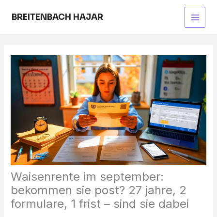
Skip
to
BREITENBACH HAJAR
Main
content
Men
Waisenrente im september:
bekommen sie post? 27 jahre, 2
formulare, 1 frist – sind sie dabei