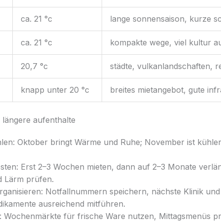
ca. 21 °c
lange sonnensaison, kurze s
ca. 21 °c
kompakte wege, viel kultur 
20,7 °c
städte, vulkanlandschaften, 
knapp unter 20 °c
breites mietangebot, gute inf
r längere aufenthalte
len: Oktober bringt Wärme und Ruhe; November ist kühler, 
esten: Erst 2–3 Wochen mieten, dann auf 2–3 Monate verlä
d Lärm prüfen.
rganisieren: Notfallnummern speichern, nächste Klinik un
dikamente ausreichend mitführen.
n: Wochenmärkte für frische Ware nutzen, Mittagsmenüs pr