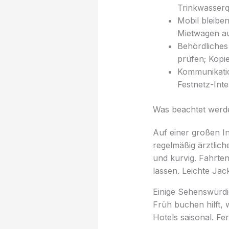
Trinkwasserqu
Mobil bleibe
Mietwagen au
Behördliches
prüfen; Kopi
Kommunikation
Festnetz-Inte
Was beachtet werde
Auf einer großen In
regelmäßig ärztlich
und kurvig. Fahrte
lassen. Leichte Ja
Einige Sehenswürdi
Früh buchen hilft, 
Hotels saisonal. F