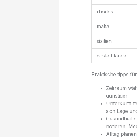
rhodos
malta
sizilien
costa blanca
Praktische tipps fü
Zeitraum wäh
günstiger.
Unterkunft t
sich Lage un
Gesundheit o
notieren, Me
Alltag plane