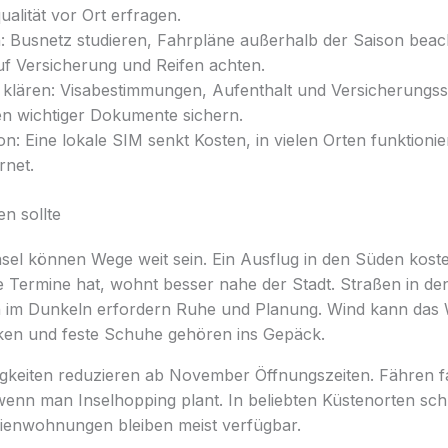
alität vor Ort erfragen.
n: Busnetz studieren, Fahrpläne außerhalb der Saison beac
f Versicherung und Reifen achten.
 klären: Visabestimmungen, Aufenthalt und Versicherungs
en wichtiger Dokumente sichern.
: Eine lokale SIM senkt Kosten, in vielen Orten funktionie
rnet.
n sollte
sel können Wege weit sein. Ein Ausflug in den Süden koste
e Termine hat, wohnt besser nahe der Stadt. Straßen in de
n im Dunkeln erfordern Ruhe und Planung. Wind kann das
cken und feste Schuhe gehören ins Gepäck.
gkeiten reduzieren ab November Öffnungszeiten. Fähren fa
wenn man Inselhopping plant. In beliebten Küstenorten sch
erienwohnungen bleiben meist verfügbar.