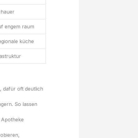
chauer
auf engem raum
regionale küche
rastruktur
dafür oft deutlich
ngern. So lassen
d Apotheke
obieren,