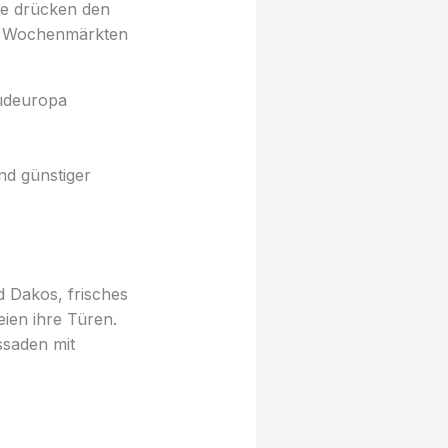
me drücken den
uf Wochenmärkten
Südeuropa
nd günstiger
d Dakos, frisches
ien ihre Türen.
ssaden mit