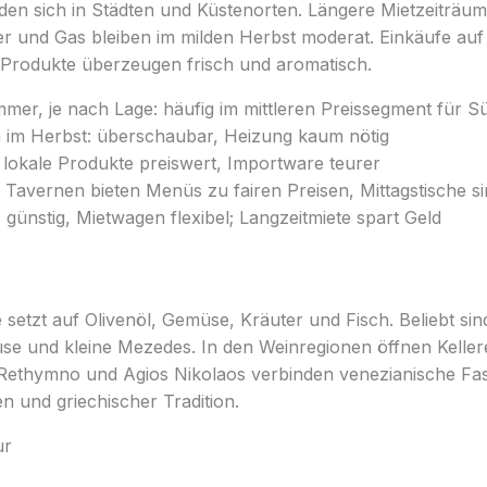
en sich in Städten und Küstenorten. Längere Mietzeiträu
er und Gas bleiben im milden Herbst moderat. Einkäufe a
e Produkte überzeugen frisch und aromatisch.
immer, je nach Lage: häufig im mittleren Preissegment für 
im Herbst: überschaubar, Heizung kaum nötig
 lokale Produkte preiswert, Importware teurer
 Tavernen bieten Menüs zu fairen Preisen, Mittagstische si
s günstig, Mietwagen flexibel; Langzeitmiete spart Geld
 setzt auf Olivenöl, Gemüse, Kräuter und Fisch. Beliebt sin
e und kleine Mezedes. In den Weinregionen öffnen Kellere
 Rethymno und Agios Nikolaos verbinden venezianische Fa
 und griechischer Tradition.
ur