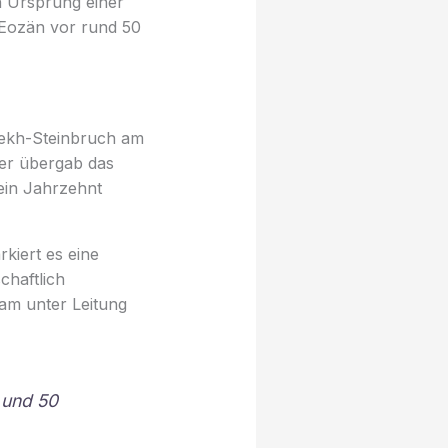
n Ursprung einer
 Eozän vor rund 50
fekh-Steinbruch am
mer übergab das
ein Jahrzehnt
kiert es eine
chaftlich
eam unter Leitung
 und 50