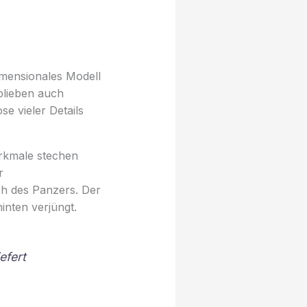
mensionales Modell
blieben auch
e vieler Details
rkmale stechen
r
ch des Panzers. Der
inten verjüngt.
efert