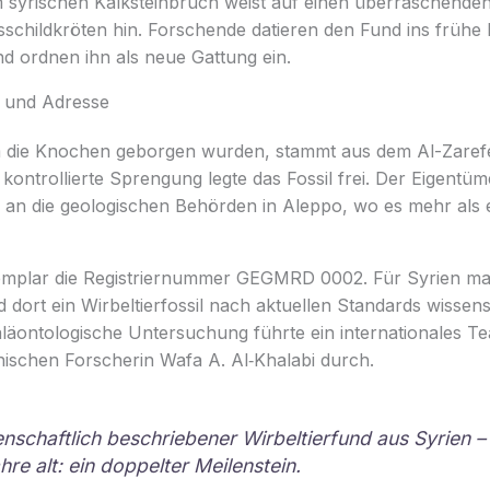
em syrischen Kalksteinbruch weist auf einen überraschende
childkröten hin. Forschende datieren den Fund ins frühe
d ordnen ihn als neue Gattung ein.
m und Adresse
m die Knochen geborgen wurden, stammt aus dem Al-Zare
kontrollierte Sprengung legte das Fossil frei. Der Eigentü
 an die geologischen Behörden in Aleppo, wo es mehr als 
emplar die Registriernummer GEGMRD 0002. Für Syrien mar
d dort ein Wirbeltierfossil nach aktuellen Standards wissens
aläontologische Untersuchung führte ein internationales T
anischen Forscherin Wafa A. Al‑Khalabi durch.
enschaftlich beschriebener Wirbeltierfund aus Syrien –
hre alt: ein doppelter Meilenstein.