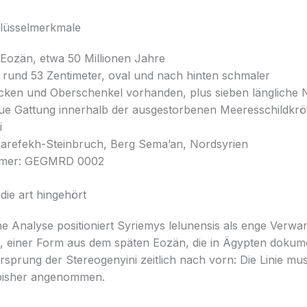
lüsselmerkmale
 Eozän, etwa 50 Millionen Jahre
 rund 53 Zentimeter, oval und nach hinten schmaler
ken und Oberschenkel vorhanden, plus sieben längliche
ue Gattung innerhalb der ausgestorbenen Meeresschildkr
i
Zarefekh-Steinbruch, Berg Sema’an, Nordsyrien
mmer: GEGMRD 0002
ie art hingehört
e Analyse positioniert Syriemys lelunensis als enge Verwa
a, einer Form aus dem späten Eozän, die in Ägypten dokume
sprung der Stereogenyini zeitlich nach vorn: Die Linie mus
s bisher angenommen.