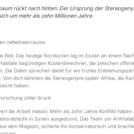
aum rückt nach hinten: Der Ursprung der Stereogenyi
sich um mehr als zehn Millionen Jahre.
chen mittelmeerraums
as Bild. Das heutige Nordsyrien lag im Eozän an einem fla
Habitate begünstigen Küstenbewohner, die zwischen offe
. Die Daten sprechen damit für ein frühes Entstehungsze
Von dort könnten die Stereogenyini später Afrika, die Kar
reicht haben.
 forschung unter druck
rt die Arbeit massiv: Mehr als zehn Jahre Konflikt haben 
orabläufe in Syrien ausgedünnt. Das Team um Al‑Khalabi
aus dem Magazin, sicherte ihn konservatorisch und brachte
wertung.