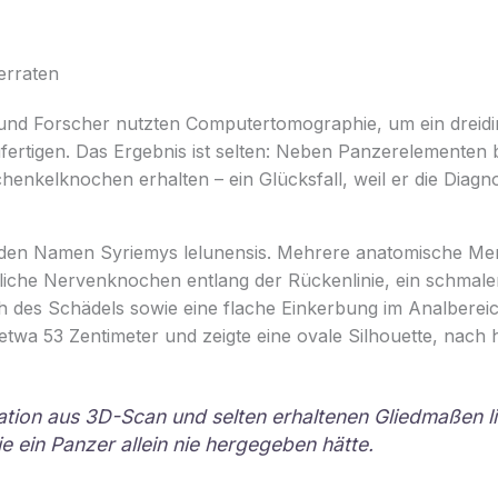
erraten
und Forscher nutzten Computertomographie, um ein dreidi
fertigen. Das Ergebnis ist selten: Neben Panzerelementen 
nkelknochen erhalten – ein Glücksfall, weil er die Diagnos
t den Namen Syriemys lelunensis. Mehrere anatomische Me
gliche Nervenknochen entlang der Rückenlinie, ein schmale
h des Schädels sowie eine flache Einkerbung im Analberei
twa 53 Zentimeter und zeigte eine ovale Silhouette, nach h
tion aus 3D-Scan und selten erhaltenen Gliedmaßen li
ie ein Panzer allein nie hergegeben hätte.