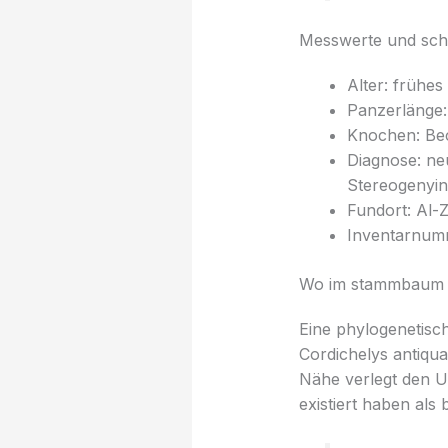
Messwerte und sch
Alter: frühes
Panzerlänge:
Knochen: Bec
Diagnose: ne
Stereogenyin
Fundort: Al-
Inventarnu
Wo im stammbaum d
Eine phylogenetisch
Cordichelys antiqu
Nähe verlegt den Ur
existiert haben al