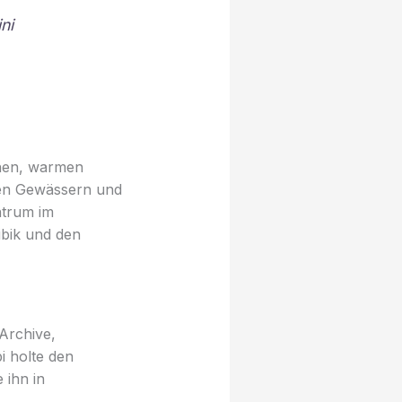
ni
chen, warmen
nen Gewässern und
ntrum im
ibik und den
Archive,
 holte den
 ihn in