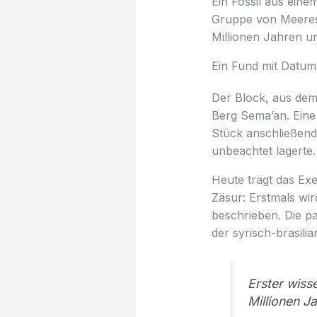
Ein Fossil aus ein
Gruppe von Meeress
Millionen Jahren un
Ein Fund mit Datu
Der Block, aus de
Berg Sema’an. Eine 
Stück anschließend
unbeachtet lagerte.
Heute trägt das Ex
Zäsur: Erstmals wir
beschrieben. Die p
der syrisch-brasili
Erster wiss
Millionen Ja