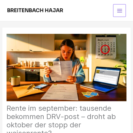
Skip
to
BREITENBACH HAJAR
Main
content
Men
Rente im september: tausende
bekommen DRV-post – droht ab
oktober der stopp der