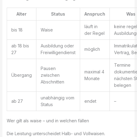
Alter
Status
Anspruch
Was 
läuft in
keine rege
bis 18
Waise
der Regel
Ausbildun
ab 18 bis
Ausbildung oder
Immatrikulat
möglich
27
Freiwilligendienst
Vertrag, Be
Termine
Pausen
maximal 4
dokumentie
Übergang
zwischen
Monate
nächsten St
Abschnitten
belegen
unabhängig vom
ab 27
endet
–
Status
Wer gilt als waise – und in welchen fällen
Die Leistung unterscheidet Halb- und Vollwaisen.