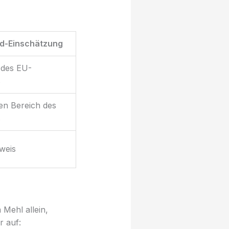
d-Einschätzung
 des EU-
s
hen Bereich des
s
weis
 Mehl allein,
r auf: