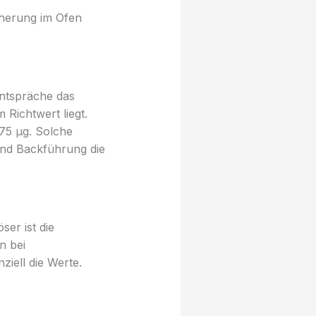
icherung im Ofen
ntspräche das
Richtwert liegt.
,75 µg. Solche
und Backführung die
ser ist die
n bei
iell die Werte.