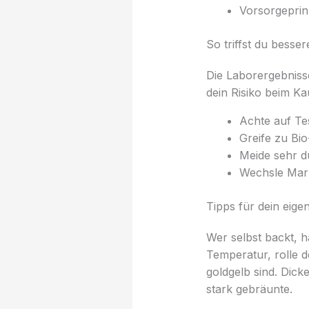
Vorsorgeprinz
So triffst du besse
Die Laborergebnisse
dein Risiko beim Ka
Achte auf Te
Greife zu Bio
Meide sehr d
Wechsle Mark
Tipps für dein eig
Wer selbst backt, h
Temperatur, rolle 
goldgelb sind. Dick
stark gebräunte.