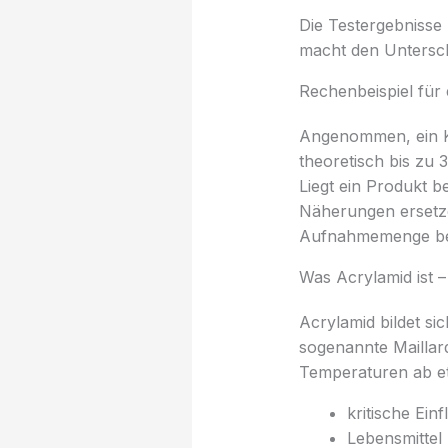
Die Testergebnisse l
macht den Unterschi
Rechenbeispiel für
Angenommen, ein Ke
theoretisch bis zu 
Liegt ein Produkt b
Näherungen ersetze
Aufnahmemenge bee
Was Acrylamid ist –
Acrylamid bildet si
sogenannte Maillar
Temperaturen ab et
kritische Ein
Lebensmittel