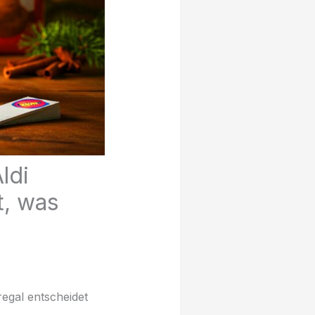
ldi
t, was
regal entscheidet