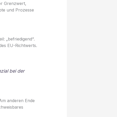
her Grenzwert,
epte und Prozesse
l: „befriedigend“.
des EU-Richtwerts.
zial bei der
. Am anderen Ende
achweisbares