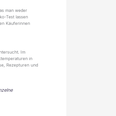
 das man weder
ko-Test lassen
len Käuferinnen
tersucht. Im
cktemperaturen in
sse, Rezepturen und
nzelne