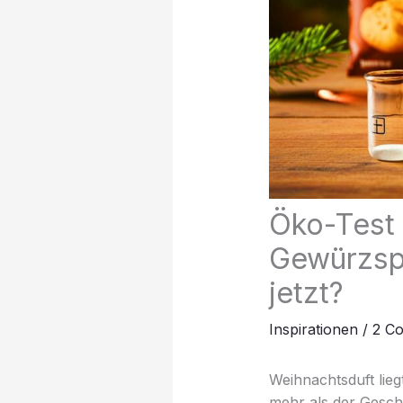
Öko-Test z
Gewürzspe
jetzt?
Inspirationen
/
2 C
Weihnachtsduft liegt
mehr als der Gesc