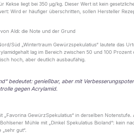
r Kekse liegt bei 350 µg/kg. Dieser Wert ist kein gesetzlic
ert: Wird er häufiger überschritten, sollen Hersteller Rez
von Aldi: die Note und der Grund
ord/Süd „Wintertraum Gewürzspekulatius“ lautete das Urtei
lamidgehalt lag im Bereich zwischen 50 und 100 Prozent 
tisch hoch, aber deutlich ausbaufähig.
nd“ bedeutet: genießbar, aber mit Verbesserungspoten
rolle gegen Acrylamid.
mit „Favorina GewürzSpekulatius“ in derselben Notenstufe
 Bohlsener Mühle mit „Dinkel Spekulatius Bioland“: kein n
 „sehr gut“.