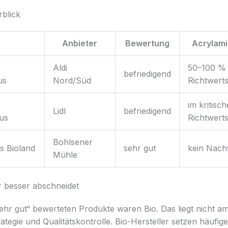
blick
t
Anbieter
Bewertung
Acrylami
Aldi
50–100 %
befriedigend
us
Nord/Süd
Richtwert
im kritisc
Lidl
befriedigend
us
Richtwert
Bohlsener
s Bioland
sehr gut
kein Nach
Mühle
 besser abschneidet
ehr gut“ bewerteten Produkte waren Bio. Das liegt nicht am
tegie und Qualitätskontrolle. Bio-Hersteller setzen häufige