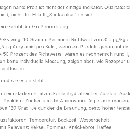
egen nahe: Preis ist nicht der einzige Indikator. Qualitätss
ed, nicht das Etikett „Spekulatius“ an sich.
 ein Gefühl der Größenordnung
ks wiegt 10 Gramm. Bei einem Richtwert von 350 µg/kg e
3,5 µg Acrylamid pro Keks, wenn ein Produkt genau auf dem 
ei 50 Prozent des Richtwerts, wären es rechnerisch rund 1
n keine individuelle Messung, zeigen aber, wie Rezeptur 
influssen.
 und wie es entsteht
ch beim starken Erhitzen kohlenhydratreicher Zutaten. Auslö
d-Reaktion: Zucker und die Aminosäure Asparagin reagiere
wa 120 Grad. Je dunkler die Bräunung, desto höher tendenz
flussfaktoren: Temperatur, Backzeit, Wassergehalt
 mit Relevanz: Kekse, Pommes, Knäckebrot, Kaffee