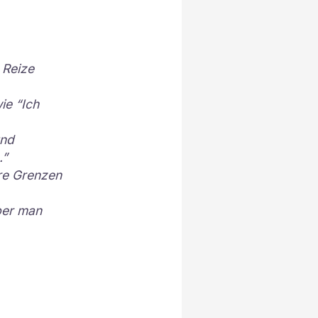
 Reize
ie “Ich
und
.”
are Grenzen
ber man