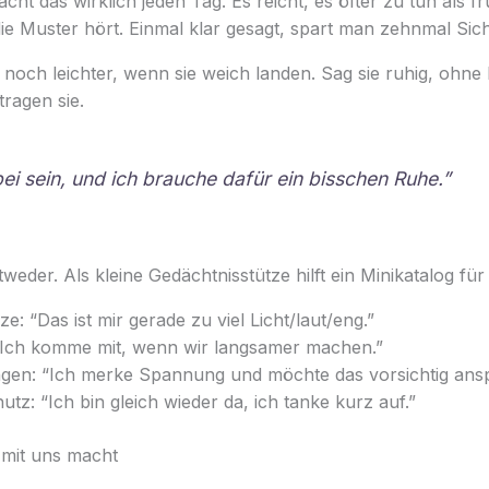
cht das wirklich jeden Tag. Es reicht, es öfter zu tun als 
 die Muster hört. Einmal klar gesagt, spart man zehnmal S
 noch leichter, wenn sie weich landen. Sag sie ruhig, ohne 
tragen sie.
bei sein, und ich brauche dafür ein bisschen Ruhe.”
weder. Als kleine Gedächtnisstütze hilft ein Minikatalog für
ze: “Das ist mir gerade zu viel Licht/laut/eng.”
Ich komme mit, wenn wir langsamer machen.”
gen: “Ich merke Spannung und möchte das vorsichtig ans
utz: “Ich bin gleich wieder da, ich tanke kurz auf.”
mit uns macht