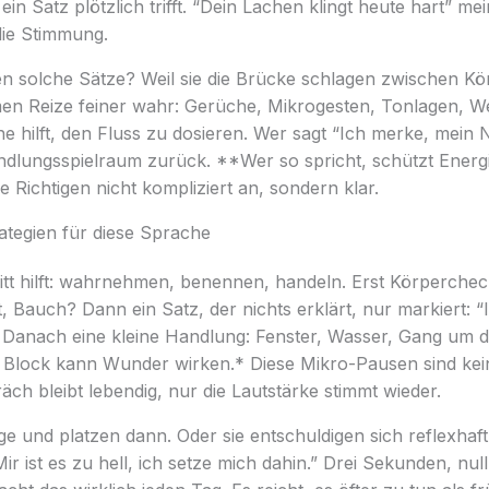
 ein Satz plötzlich trifft. “Dein Lachen klingt heute hart” mei
die Stimmung.
n solche Sätze? Weil sie die Brücke schlagen zwischen Kö
n Reize feiner wahr: Gerüche, Mikrogesten, Tonlagen, We
e hilft, den Fluss zu dosieren. Wer sagt “Ich merke, mein
ndlungsspielraum zurück. **Wer so spricht, schützt Energi
ie Richtigen nicht kompliziert an, sondern klar.
rategien für diese Sprache
itt hilft: wahrnehmen, benennen, handeln. Erst Körpercheck
, Bauch? Dann ein Satz, der nichts erklärt, nur markiert: 
” Danach eine kleine Handlung: Fenster, Wasser, Gang um d
n Block kann Wunder wirken.* Diese Mikro-Pausen sind kei
ch bleibt lebendig, nur die Lautstärke stimmt wieder.
ge und platzen dann. Oder sie entschuldigen sich reflexhaft
Mir ist es zu hell, ich setze mich dahin.” Drei Sekunden, nu