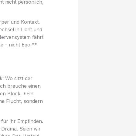
nt nicht persönlich,
rper und Kontext.
chsel in Licht und
 Nervensystem fährt
e – nicht Ego.**
: Wo sitzt der
“Ich brauche einen
en Block. *Ein
ne Flucht, sondern
 für ihr Empfinden.
ll Drama. Seien wir