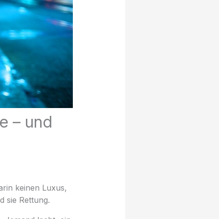
e – und
arin keinen Luxus,
d sie Rettung.