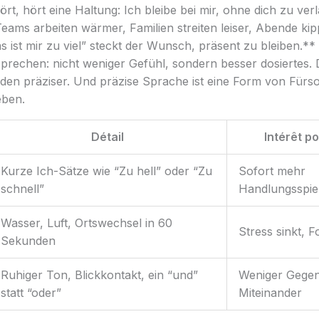
rt, hört eine Haltung: Ich bleibe bei mir, ohne dich zu ver
ams arbeiten wärmer, Familien streiten leiser, Abende kip
ist mir zu viel” steckt der Wunsch, präsent zu bleiben.** Vi
sprechen: nicht weniger Gefühl, sondern besser dosiertes. D
rden präziser. Und präzise Sprache ist eine Form von Fürs
eben.
Détail
Intérêt po
Kurze Ich-Sätze wie “Zu hell” oder “Zu
Sofort mehr
schnell”
Handlungsspie
Wasser, Luft, Ortswechsel in 60
Stress sinkt, F
Sekunden
Ruhiger Ton, Blickkontakt, ein “und”
Weniger Gege
statt “oder”
Miteinander