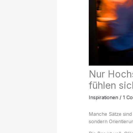
Nur Hochs
fühlen si
Inspirationen
/
1 C
Manche Sätze sind 
sondern Orientierun