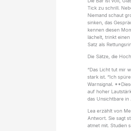
Die Bar ist voll, G
Tick zu schrill. Neb
Niemand schaut gro
sinken, das Gespräc
kennen diesen Mome
lächelt, trinkt eine
Satz als Rettungsri
Die Sätze, die Hoc
“Das Licht tut mir
stark ist. “Ich spür
Warnsignal. **Dies
auf hoher Lautstärk
das Unsichtbare in 
Lea erzählt von Mee
Antwort. Sie sagt s
atmet mit. Studien 