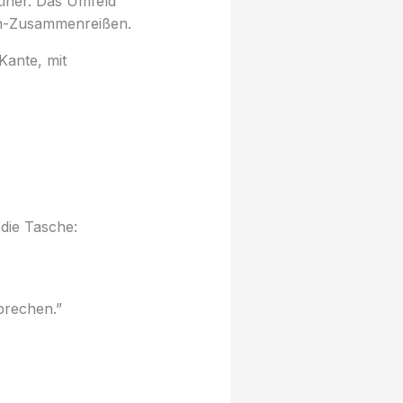
früher. Das Umfeld
ich-Zusammenreißen.
Kante, mit
 die Tasche:
prechen.”