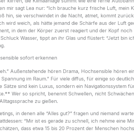
läser klirren, die Klimaanlage summt wie eine ferne Autobah
en mir sagt Lea nur: “Ich brauche kurz frische Luft, mein Ko
ß hin, sie verschwindet in die Nacht, atmet, kommt zurück
h wird weich, als hätte jemand die Schärfe aus der Luft ged
nt, in dem der Körper zuerst reagiert und der Kopf noch h
n Schluck Wasser, tippt an ihr Glas und flüstert: “Jetzt bin ic
ng.
hsensible sofort erkennen
 weh.” Außenstehende hören Drama, Hochsensible hören ein
e Spannung im Raum.” Für viele diffus, für einige so deutlich
e Sätze sind kein Luxus, sondern ein Navigationssystem f
e.** Wer so spricht, benennt Schwellen, nicht Schwächen. 
Alltagssprache zu gießen.
tings, in denen alle “Alles gut?” fragen und niemand wartet
tattdessen: “Mir ist es gerade zu schnell, ich nehme eine M
schätzen, dass etwa 15 bis 20 Prozent der Menschen hochse