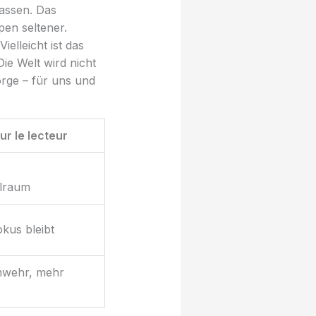
lassen. Das
pen seltener.
elleicht ist das
ie Welt wird nicht
orge – für uns und
ur le lecteur
lraum
okus bleibt
nwehr, mehr