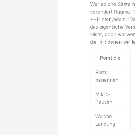
Wer solche Sätze hö
verändert Räume. Te
**Hinter jedem “Das 
das eigentliche Ver
leiser, doch wir we
die, mit denen wir l
Point clé
Reize
benennen
Mikro-
Pausen
Weiche
Landung