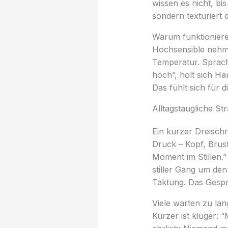
wissen es nicht, bis
sondern texturiert 
Warum funktioniere
Hochsensible nehme
Temperatur. Sprach
hoch”, holt sich Ha
Das fühlt sich für d
Alltagstaugliche St
Ein kurzer Dreischr
Druck – Kopf, Brust
Moment im Stillen.
stiller Gang um de
Taktung. Das Gesprä
Viele warten zu lan
Kürzer ist klüger: “