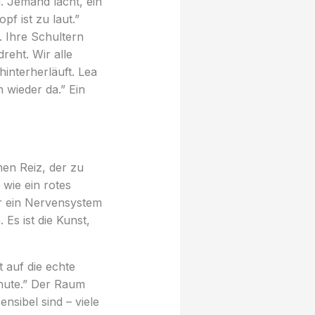
n. Jemand lacht, ein
pf ist zu laut.”
. Ihre Schultern
reht. Wir alle
interherläuft. Lea
h wieder da.” Ein
en Reiz, der zu
 wie ein rotes
ür ein Nervensystem
Es ist die Kunst,
 auf die echte
inute.” Der Raum
nsibel sind – viele