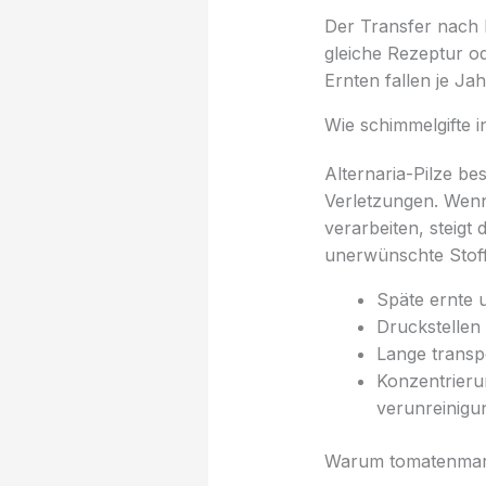
Der Transfer nach D
gleiche Rezeptur o
Ernten fallen je Ja
Wie schimmelgifte i
Alternaria-Pilze b
Verletzungen. Wenn
verarbeiten, steigt
unerwünschte Stoff
Späte ernte 
Druckstellen
Lange transp
Konzentrierun
verunreinigu
Warum tomatenmark