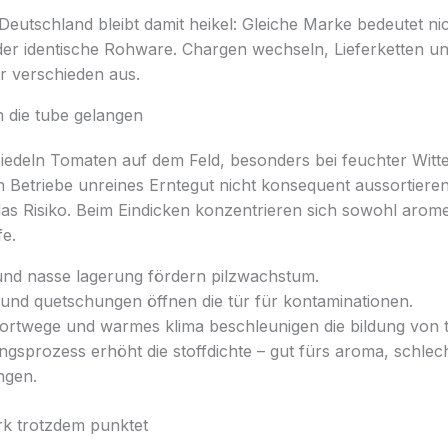
eutschland bleibt damit heikel: Gleiche Marke bedeutet ni
der identische Rohware. Chargen wechseln, Lieferketten un
hr verschieden aus.
n die tube gelangen
esiedeln Tomaten auf dem Feld, besonders bei feuchter Wit
 Betriebe unreines Erntegut nicht konsequent aussortiere
 das Risiko. Beim Eindicken konzentrieren sich sowohl arom
e.
und nasse lagerung fördern pilzwachstum.
 und quetschungen öffnen die tür für kontaminationen.
ortwege und warmes klima beschleunigen die bildung von t
gsprozess erhöht die stoffdichte – gut fürs aroma, schlech
ngen.
 trotzdem punktet