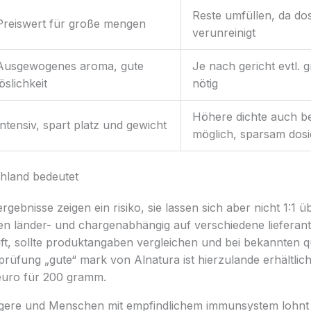
Reste umfüllen, da do
Preiswert für große mengen
verunreinigt
Ausgewogenes aroma, gute
Je nach gericht evtl.
löslichkeit
nötig
Höhere dichte auch b
Intensiv, spart platz und gewicht
möglich, sparsam dos
hland bedeutet
gebnisse zeigen ein risiko, sie lassen sich aber nicht 1:1 ü
en länder- und chargenabhängig auf verschiedene lieferant
t, sollte produktangaben vergleichen und bei bekannten qu
 prüfung „gute“ mark von Alnatura ist hierzulande erhältlic
9 euro für 200 gramm.
ngere und Menschen mit empfindlichem immunsystem lohnt