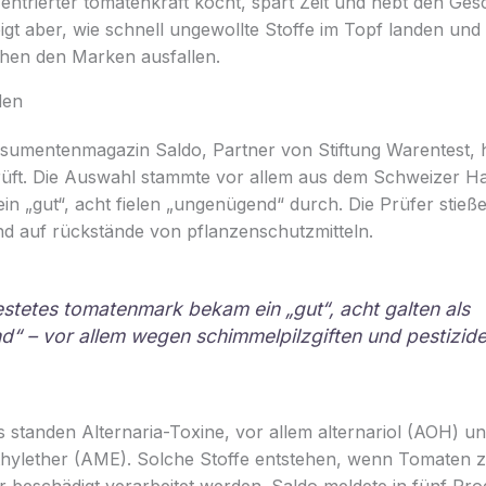
entrierter tomatenkraft kocht, spart Zeit und hebt den Ge
igt aber, wie schnell ungewollte Stoffe im Topf landen und 
hen den Marken ausfallen.
den
umentenmagazin Saldo, Partner von Stiftung Warentest, 
ft. Die Auswahl stammte vor allem aus dem Schweizer Ha
 ein „gut“, acht fielen „ungenügend“ durch. Die Prüfer stieß
nd auf rückstände von pflanzenschutzmitteln.
estetes tomatenmark bekam ein „gut“, acht galten als
“ – vor allem wegen schimmelpilzgiften und pestizide
 standen Alternaria-Toxine, vor allem alternariol (AOH) u
hylether (AME). Solche Stoffe entstehen, wenn Tomaten zu