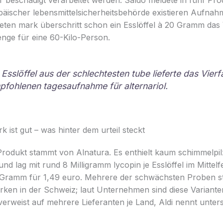
r beschädigt verarbeitet werden. Saldo meldete in fünf Pr
äischer lebensmittelsicherheitsbehörde existieren Aufnah
eten mark überschritt schon ein Esslöffel à 20 Gramm das 
nge für eine 60-Kilo-Person.
 Esslöffel aus der schlechtesten tube lieferte das Vier
fohlenen tagesaufnahme für alternariol.
 ist gut – was hinter dem urteil steckt
Produkt stammt von Alnatura. Es enthielt kaum schimmelpilz
und lag mit rund 8 Milligramm lycopin je Esslöffel im Mittel
0 Gramm für 1,49 euro. Mehrere der schwächsten Proben 
rken in der Schweiz; laut Unternehmen sind diese Variante
l verweist auf mehrere Lieferanten je Land, Aldi nennt unter