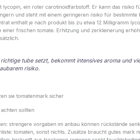
lycopin, ein roter carotinoidfarbstoff. Er kann das risiko f
gern und steht mit einem geringeren risiko für bestimmte 
rat enthält je nach produkt bis zu etwa 12 Milligramm lycop
 einer frischen tomate. Erhitzung und zerkleinerung erhöh
sätzlich.
 richtige tube setzt, bekommt intensives aroma und vie
aubarem risiko.
en sie tomatenmark sicher
 achten sollten
en: strengere vorgaben im anbau können rückstände senk
liste: tomaten, sonst nichts. Zusätze braucht gutes mark ni
üfen: herkunft aus trockenen regionen senkt feuchtebedin