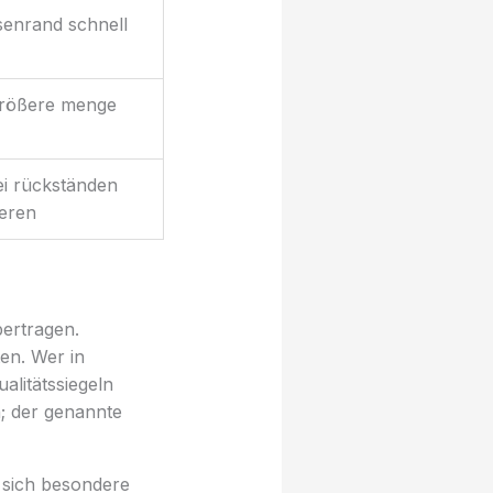
senrand schnell
 größere menge
ei rückständen
ieren
bertragen.
en. Wer in
alitätssiegeln
h; der genannte
 sich besondere