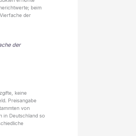
odukten erhöhte
merichtwerte; beim
Vierfache der
fache der
gifte, keine
feld. Preisangabe
stammten von
n in Deutschland so
schiedliche