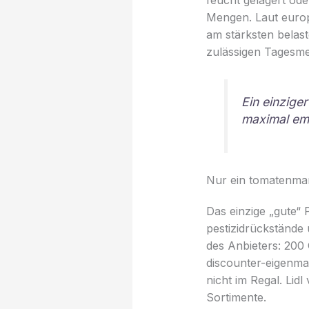
feucht gelagert ode
Mengen. Laut europ
am stärksten belast
zulässigen Tagesme
Ein einziger
maximal emp
Nur ein tomatenmark
Das einzige „gute“ 
pestizidrückstände 
des Anbieters: 20
discounter-eigenma
nicht im Regal. Lid
Sortimente.