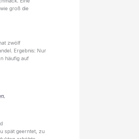
schmack. Eine
wie groß die
hat zwölf
ndel. Ergebnis: Nur
en häufig auf
n.
nd
 spät geerntet, zu