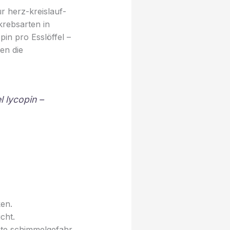
ür herz-kreislauf-
krebsarten in
in pro Esslöffel –
en die
l lycopin –
en.
cht.
gte schimmelgefahr,