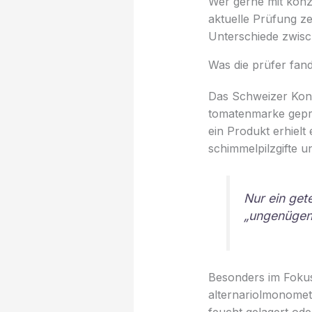
Wer gerne mit konz
aktuelle Prüfung ze
Unterschiede zwisc
Was die prüfer fan
Das Schweizer Kons
tomatenmarke geprü
ein Produkt erhielt
schimmelpilzgifte u
Nur ein get
„ungenügend
Besonders im Fokus
alternariolmonomet