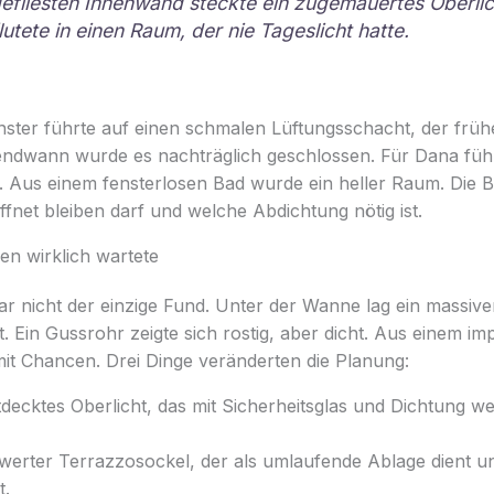
gefliesten Innenwand steckte ein zugemauertes Oberlic
lutete in einen Raum, der nie Tageslicht hatte.
ster führte auf einen schmalen Lüftungsschacht, der frühe
endwann wurde es nachträglich geschlossen. Für Dana fühlt
 Aus einem fensterlosen Bad wurde ein heller Raum. Die Ba
fnet bleiben darf und welche Abdichtung nötig ist.
sen wirklich wartete
ar nicht der einzige Fund. Unter der Wanne lag ein massiv
. Ein Gussrohr zeigte sich rostig, aber dicht. Aus einem imp
t Chancen. Drei Dinge veränderten die Planung:
decktes Oberlicht, das mit Sicherheitsglas und Dichtung w
swerter Terrazzosockel, der als umlaufende Ablage dient u
t.