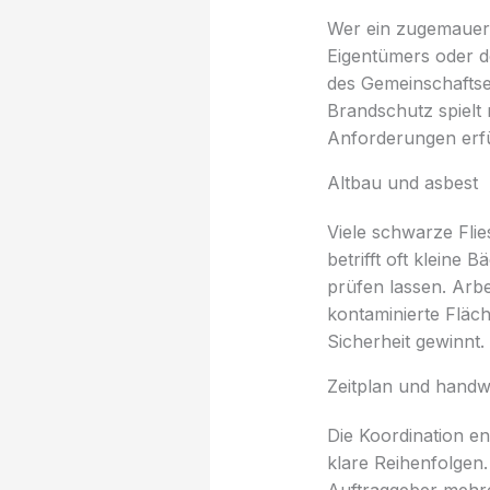
Wer ein zugemauerte
Eigentümers oder d
des Gemeinschaftse
Brandschutz spielt
Anforderungen erfü
Altbau und asbest
Viele schwarze Fli
betrifft oft kleine 
prüfen lassen. Arb
kontaminierte Fläc
Sicherheit gewinnt.
Zeitplan und hand
Die Koordination en
klare Reihenfolgen.
Auftraggeber mehre