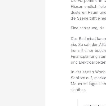
Die Vorpommerin Da
Fliesen endlich fiel
düsteren Raum und 
die Szene trifft ei
Eine sanierung, die 
Das Bad misst kaum
nie. So sah der All
her mit einer boden
Finanzplanung stan
und Elektroarbeiten
In der ersten Woche
Schlitze auf, mark
Mauerteil lugte Lic
sichtbar.