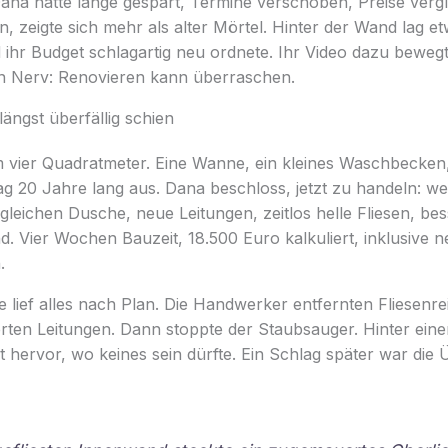
na hatte lange gespart, Termine verschoben, Preise vergli
en, zeigte sich mehr als alter Mörtel. Hinter der Wand lag e
ihr Budget schlagartig neu ordnete. Ihr Video dazu bewegt
nen Nerv: Renovieren kann überraschen.
längst überfällig schien
 vier Quadratmeter. Eine Wanne, ein kleines Waschbecken,
tag 20 Jahre lang aus. Dana beschloss, jetzt zu handeln: w
gleichen Dusche, neue Leitungen, zeitlos helle Fliesen, bes
d. Vier Wochen Bauzeit, 18.500 Euro kalkuliert, inklusive
.
 lief alles nach Plan. Die Handwerker entfernten Fliesenre
ierten Leitungen. Dann stoppte der Staubsauger. Hinter ei
ht hervor, wo keines sein dürfte. Ein Schlag später war di