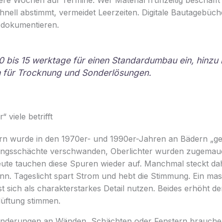
nell abstimmt, vermeidet Leerzeiten. Digitale Bautagebüch
 dokumentieren.
10 bis 15 werktage für einen Standardumbau ein, hinz
n für Trocknung und Sonderlösungen.
viele betrifft
ern wurde in den 1970er- und 1990er-Jahren an Bädern „
tungsschächte verschwanden, Oberlichter wurden zugemau
eute tauchen diese Spuren wieder auf. Manchmal steckt dah
n. Tageslicht spart Strom und hebt die Stimmung. Ein mas
t sich als charakterstarkes Detail nutzen. Beides erhöht 
üftung stimmen.
eränderungen an Wänden, Schächten oder Fenstern brauchen