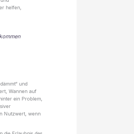
er helfen,
u kommen
gedämmt“ und
ert, Wannen auf
inter ein Problem,
siver
den Nutzwert, wenn
 die Erlaubnis des