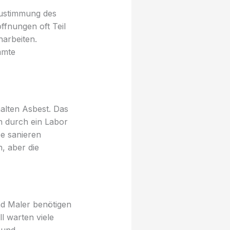
 Zustimmung des
ffnungen oft Teil
harbeiten.
mmte
alten Asbest. Das
en durch ein Labor
e sanieren
, aber die
und Maler benötigen
l warten viele
 und