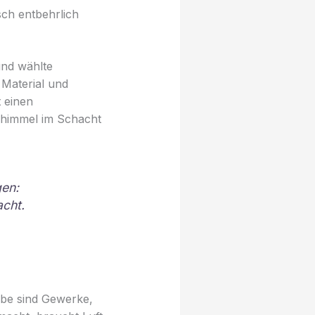
ch entbehrlich
und wählte
 Material und
 einen
chimmel im Schacht
gen:
cht.
ube sind Gewerke,