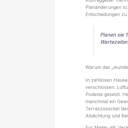
Planänderungen sch
Entscheidungen zu
Planen sie 
Wartezeite
Warum das „wunder“ 
In zahllosen Häus
verschlossen. Lüf
Podeste gesetzt. H
manchmal ein Gewin
Terrazzosockel läss
Abdichtung und Bel
Für Mieter gilt: V