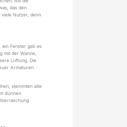
chen. Als die
twas, das den
 viele Nutzer, denn
 ein Fenster gab es
eg mit der Wanne,
sere Lüftung. Die
 neuer Armaturen
ihen, stemmten alte
nem dünnen
e Überraschung