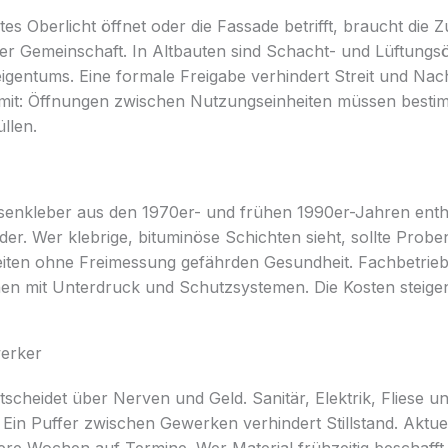
s Oberlicht öffnet oder die Fassade betrifft, braucht die
er Gemeinschaft. In Altbauten sind Schacht- und Lüftungsö
igentums. Eine formale Freigabe verhindert Streit und Nac
 mit: Öffnungen zwischen Nutzungseinheiten müssen besti
llen.
esenkleber aus den 1970er- und frühen 1990er-Jahren enth
Bäder. Wer klebrige, bituminöse Schichten sieht, sollte Prob
eiten ohne Freimessung gefährden Gesundheit. Fachbetrieb
hen mit Unterdruck und Schutzsystemen. Die Kosten steigen
werker
tscheidet über Nerven und Geld. Sanitär, Elektrik, Fliese 
 Ein Puffer zwischen Gewerken verhindert Stillstand. Aktuel
re Wochen auf Termine. Wer Material frühzeitig beschafft