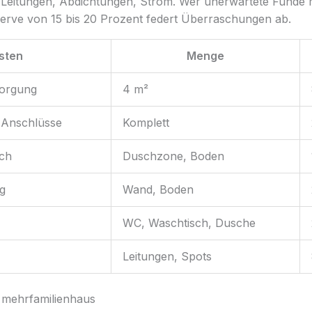
t: Leitungen, Abdichtungen, Strom. Wer unerwartete Funde 
serve von 15 bis 20 Prozent federt Überraschungen ab.
sten
Menge
orgung
4 m²
, Anschlüsse
Komplett
ich
Duschzone, Boden
g
Wand, Boden
WC, Waschtisch, Dusche
Leitungen, Spots
mehrfamilienhaus