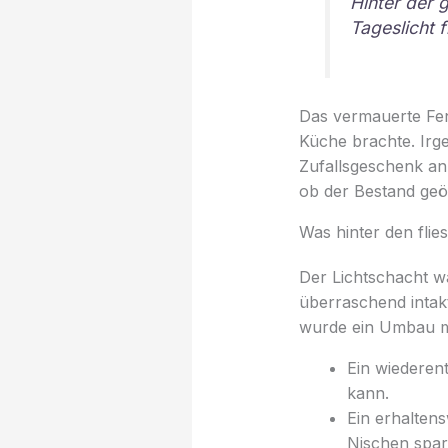
Hinter der 
Tageslicht f
Das vermauerte Fen
Küche brachte. Irg
Zufallsgeschenk an.
ob der Bestand geöf
Was hinter den flie
Der Lichtschacht w
überraschend intakt
wurde ein Umbau mi
Ein wiederent
kann.
Ein erhalten
Nischen spar