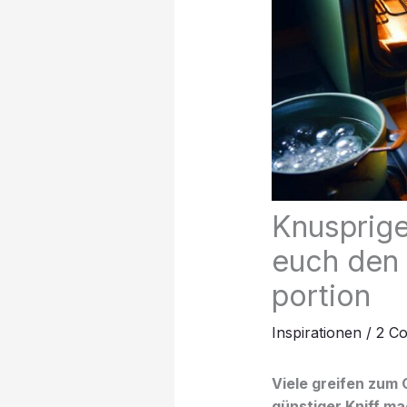
Knusprige
euch den b
portion
Inspirationen
/
2 C
Viele greifen zum O
günstiger Kniff ma