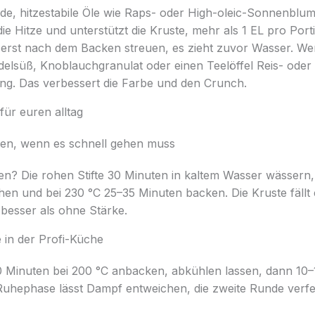
e, hitzestabile Öle wie Raps- oder High-oleic-Sonnenblum
 die Hitze und unterstützt die Kruste, mehr als 1 EL pro Port
lz erst nach dem Backen streuen, es zieht zuvor Wasser. 
edelsüß, Knoblauchgranulat oder einen Teelöffel Reis- ode
ung. Das verbessert die Farbe und den Crunch.
für euren alltag
en, wenn es schnell gehen muss
den? Die rohen Stifte 30 Minuten in kaltem Wasser wässern,
hen und bei 230 °C 25–35 Minuten backen. Die Kruste fällt
h besser als ohne Stärke.
 in der Profi-Küche
0 Minuten bei 200 °C anbacken, abkühlen lassen, dann 10–
e Ruhephase lässt Dampf entweichen, die zweite Runde verfest