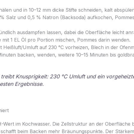
hälen und in 10–12 mm dicke Stifte schneiden, kalt abspülen
1 % Salz und 0,5 % Natron (Backsoda) aufkochen, Pommes
ündlich ausdampfen lassen, dabei die Oberfläche leicht an
e mit 1 EL Öl pro Portion mischen, Pommes darin wenden.
 Heißluft/Umluft auf 230 °C vorheizen, Blech in der Ofenmi
nuten backen, wenden, weitere 10–15 Minuten bis goldbr
treibt Knusprigkeit: 230 °C Umluft und ein vorgeheizt
besten Ergebnisse.
iert
Wert im Kochwasser. Die Zellstruktur an der Oberfläche bri
nd schafft beim Backen mehr Bräunungspunkte. Der Stärkema