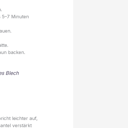
.
 5–7 Minuten
rauen.
tte.
aun backen.
es Blech
cht leichter auf,
ntel verstärkt