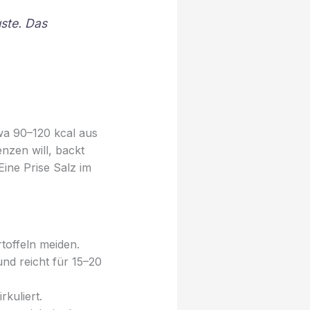
ste. Das
a 90–120 kcal aus
enzen will, backt
ine Prise Salz im
offeln meiden.
nd reicht für 15–20
kuliert.