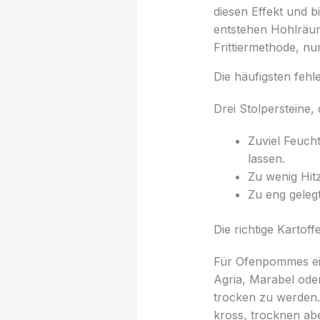
diesen Effekt und b
entstehen Hohlräum
Frittiermethode, nur
Die häufigsten fehl
Drei Stolpersteine,
Zuviel Feuch
lassen.
Zu wenig Hitz
Zu eng geleg
Die richtige Kartof
Für Ofenpommes eig
Agria, Marabel oder
trocken zu werden. 
kross, trocknen abe