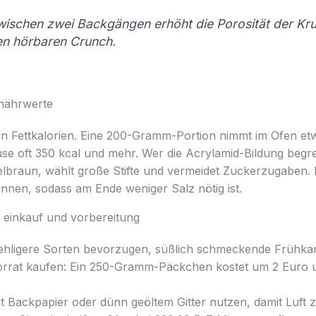
ischen zwei Backgängen erhöht die Porosität der Kru
en hörbaren Crunch.
 nährwerte
Fettkalorien. Eine 200-Gramm-Portion nimmt im Ofen etw
teuse oft 350 kcal und mehr. Wer die Acrylamid-Bildung begr
elbraun, wählt große Stifte und vermeidet Zuckerzugaben. E
nnen, sodass am Ende weniger Salz nötig ist.
r einkauf und vorbereitung
hligere Sorten bevorzugen, süßlich schmeckende Frühkart
orrat kaufen: Ein 250-Gramm-Päckchen kostet um 2 Euro u
 Backpapier oder dünn geöltem Gitter nutzen, damit Luft zir