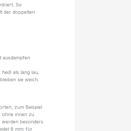
driert. So
t der doppelten
nd ausdampfen
 heiß als lang lau.
leiben sie weich.
rten, zum Beispiel
e, ohne innen zu
te werden besonders
eidet 8 mm; für