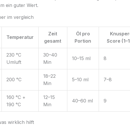
m ein guter Wert.
per im vergleich
Zeit
Öl pro
Knusper
Temperatur
gesamt
Portion
Score (1–1
230 °C
30–40
10–15 ml
8
Umluft
Min
18–22
200 °C
5–10 ml
7–8
Min
160 °C +
12–15
40–60 ml
9
190 °C
Min
as wirklich hilft