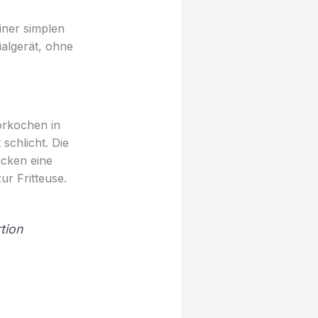
iner simplen
algerät, ohne
orkochen in
schlicht. Die
acken eine
ur Fritteuse.
tion