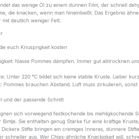
indet das wenige Öl zu einem dünnen Film, der schnell dehy
e, die knacken, wenn man hineinbeißt. Das Ergebnis ähnel
 mit deutlich weniger Fett.
er
 die euch Knusprigkeit kosten
tigkeit: Nasse Pommes dämpfen. Immer gut abtrocknen u
e: Unter 220 °C bildet sich keine stabile Kruste. Lieber kurz
t: Pommes brauchen Abstand. Luft muss zirkulieren, sonst b
fel und der passende Schnitt
nen sich vorwiegend festkochende bis mehligkochende So
 Bintje. Sie enthalten genug Stärke für eine kräftige Krust
Dickere Stifte bringen ein cremiges Inneres, dünnere Stif
r schneller aus. Wer Chips-ähnliche Knackigkeit will, schn