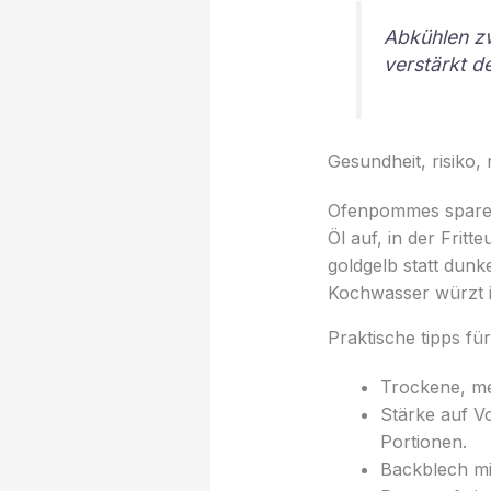
Abkühlen zw
verstärkt d
Gesundheit, risiko,
Ofenpommes sparen 
Öl auf, in der Frit
goldgelb statt dunk
Kochwasser würzt i
Praktische tipps fü
Trockene, me
Stärke auf V
Portionen.
Backblech mit