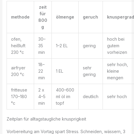
zeit
für
methode
ölmenge
geruch
knuspergra
800
g
ofen,
30–
hoch bei
heißluft
35
1–2 EL
gering
gutem
230 °c
min
vorheizen
18–
sehr hoch,
airfryer
sehr
22
1 EL
kleine
200 °c
gering
min
mengen
fritteuse
2 x
400–600
170–180
4–5
ml öl im
deutlich
sehr hoch
°c
min
topf
Zeitplan für alltagstaugliche knusprigkeit
Vorbereitung am Vortag spart Stress. Schneiden, wässern, 3