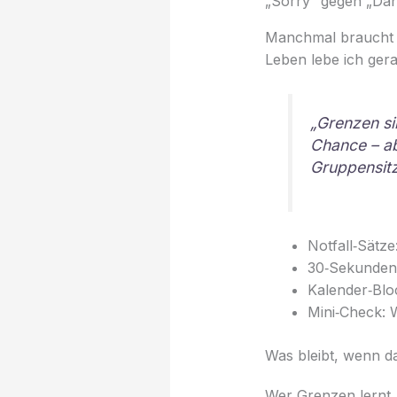
„Sorry“ gegen „Dan
Manchmal braucht e
Leben lebe ich ger
„Grenzen si
Chance – ab
Gruppensit
Notfall‑Sätze
30‑Sekunden‑
Kalender‑Blo
Mini‑Check: 
Was bleibt, wenn d
Wer Grenzen lernt, 