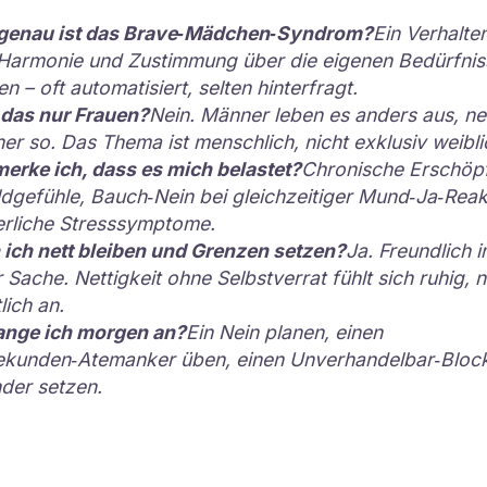
genau ist das Brave‑Mädchen‑Syndrom?
Ein Verhalte
armonie und Zustimmung über die eigenen Bedürfniss
n – oft automatisiert, selten hinterfragt.
t das nur Frauen?
Nein. Männer leben es anders aus, ne
ner so. Das Thema ist menschlich, nicht exklusiv weibli
erke ich, dass es mich belastet?
Chronische Erschöpf
dgefühle, Bauch‑Nein bei gleichzeitiger Mund‑Ja‑Reak
rliche Stresssymptome.
ich nett bleiben und Grenzen setzen?
Ja. Freundlich i
r Sache. Nettigkeit ohne Selbstverrat fühlt sich ruhig, n
lich an.
ange ich morgen an?
Ein Nein planen, einen
ekunden‑Atemanker üben, einen Unverhandelbar‑Block
der setzen.