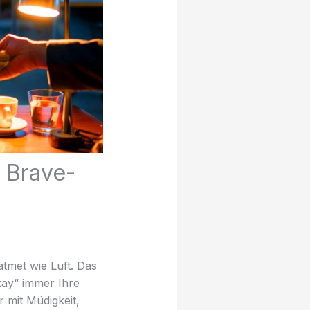
s Brave-
atmet wie Luft. Das
kay“ immer Ihre
r mit Müdigkeit,