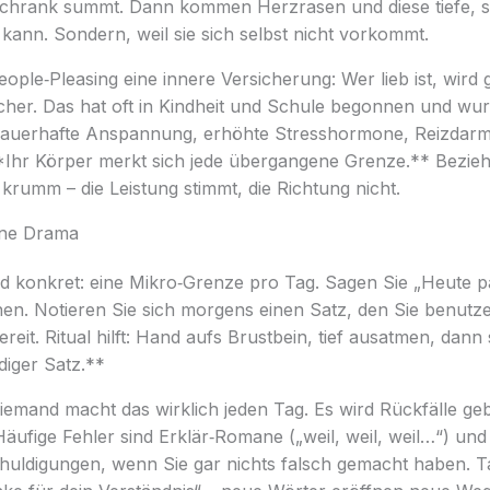
chrank summt. Dann kommen Herzrasen und diese tiefe, se
t kann. Sondern, weil sie sich selbst nicht vorkommt.
eople‑Pleasing eine innere Versicherung: Wer lieb ist, wird
icher. Das hat oft in Kindheit und Schule begonnen und wu
 dauerhafte Anspannung, erhöhte Stresshormone, Reizdarm
*Ihr Körper merkt sich jede übergangene Grenze.** Bezi
krumm – die Leistung stimmt, die Richtung nicht.
hne Drama
nd konkret: eine Mikro‑Grenze pro Tag. Sagen Sie „Heute pa
tehen. Notieren Sie sich morgens einen Satz, den Sie benutz
bereit. Ritual hilft: Hand aufs Brustbein, tief ausatmen, dan
ndiger Satz.**
Niemand macht das wirklich jeden Tag. Es wird Rückfälle ge
Häufige Fehler sind Erklär‑Romane („weil, weil, weil…“) und
chuldigungen, wenn Sie gar nichts falsch gemacht haben. 