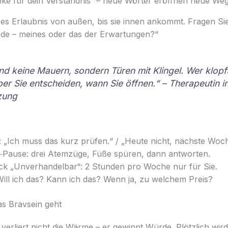
ke für dein Verständnis“ – neue Wörter eröffnen neue Weg
s Erlaubnis von außen, bis sie innen ankommt. Fragen Sie
ade – meines oder das der Erwartungen?“
nd keine Mauern, sondern Türen mit Klingel. Wer klopft
er Sie entscheiden, wann Sie öffnen.“ – Therapeutin in
zung
: „Ich muss das kurz prüfen.“ / „Heute nicht, nächste Woc
Pause: drei Atemzüge, Füße spüren, dann antworten.
ck „Unverhandelbar“: 2 Stunden pro Woche nur für Sie.
Will ich das? Kann ich das? Wenn ja, zu welchem Preis?
as Bravsein geht
verliert nicht die Wärme – er gewinnt Würde. Plötzlich wir