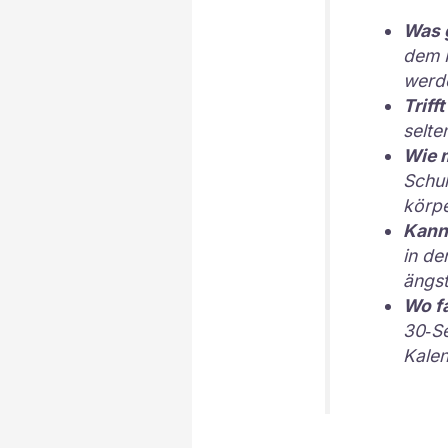
Was 
dem H
werde
Triff
selte
Wie m
Schul
körpe
Kann 
in de
ängst
Wo f
30‑S
Kalen