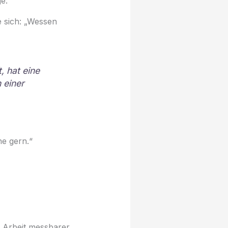
e.
 sich: „Wessen
, hat eine
 einer
he gern.“
d Arbeit messbarer,