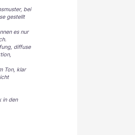
nsmuster, bei
e gestellt
nnen es nur
ch.
ung, diffuse
tion,
m Ton, klar
icht
 in den