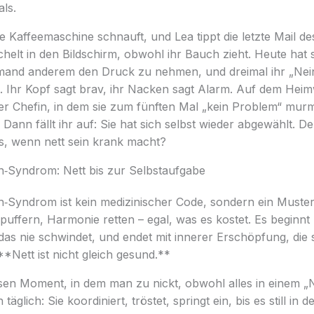
ls.
ie Kaffeemaschine schnauft, und Lea tippt die letzte Mail des
helt in den Bildschirm, obwohl ihr Bauch zieht. Heute hat s
mand anderem den Druck zu nehmen, und dreimal ihr „Nei
. Ihr Kopf sagt brav, ihr Nacken sagt Alarm. Auf dem Heim
er Chefin, in dem sie zum fünften Mal „kein Problem“ murm
 Dann fällt ihr auf: Sie hat sich selbst wieder abgewählt. De
as, wenn nett sein krank macht?
‑Syndrom: Nett bis zur Selbstaufgabe
Syndrom ist kein medizinischer Code, sondern ein Muste
puffern, Harmonie retten – egal, was es kostet. Es beginnt 
das nie schwindet, und endet mit innerer Erschöpfung, die s
**Nett ist nicht gleich gesund.**
sen Moment, in dem man zu nickt, obwohl alles in einem „N
täglich: Sie koordiniert, tröstet, springt ein, bis es still in 