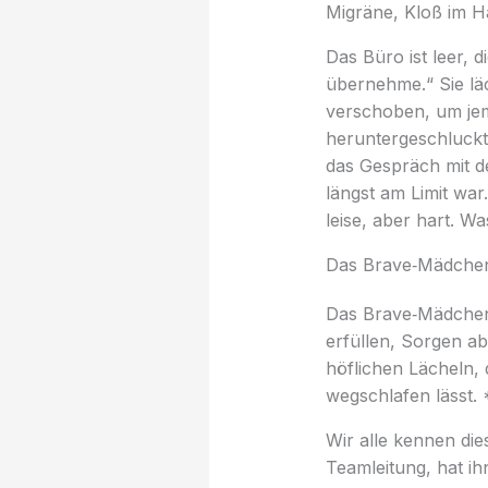
Migräne, Kloß im Ha
Das Büro ist leer, d
übernehme.“ Sie läc
verschoben, um je
heruntergeschluckt
das Gespräch mit d
längst am Limit war.
leise, aber hart. W
Das Brave‑Mädchen
Das Brave‑Mädchen‑
erfüllen, Sorgen ab
höflichen Lächeln, 
wegschlafen lässt. 
Wir alle kennen die
Teamleitung, hat ihn 