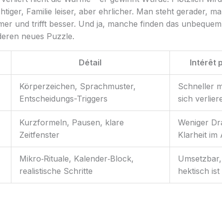
tiger, Familie leiser, aber ehrlicher. Man steht gerader, man
er und trifft besser. Und ja, manche finden das unbequem. 
deren neues Puzzle.
Détail
Intérêt 
Körperzeichen, Sprachmuster,
Schneller 
Entscheidungs-Triggers
sich verlier
Kurzformeln, Pausen, klare
Weniger Dr
Zeitfenster
Klarheit im 
Mikro‑Rituale, Kalender‑Block,
Umsetzbar,
realistische Schritte
hektisch ist