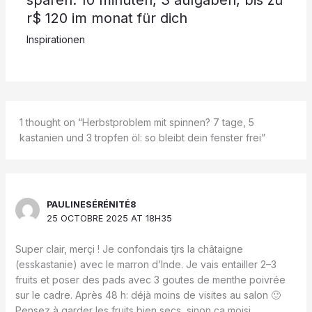
r$ 120 im monat für dich
Inspirationen
1 thought on “Herbstproblem mit spinnen? 7 tage, 5
kastanien und 3 tropfen öl: so bleibt dein fenster frei”
PAULINESÉRÉNITÉ8
25 OCTOBRE 2025 AT 18H35
Super clair, merçi ! Je confondais tjrs la châtaigne
(esskastanie) avec le marron d’Inde. Je vais entailler 2–3
fruits et poser des pads avec 3 goutes de menthe poivrée
sur le cadre. Après 48 h: déjà moins de visites au salon 🙂
Pensez à garder les fruits bien secs, sinon ça moisi.