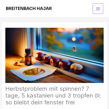
Skip
to
BREITENBACH HAJAR
Main
content
Men
Herbstproblem mit spinnen? 7
tage, 5 kastanien und 3 tropfen öl:
so bleibt dein fenster frei