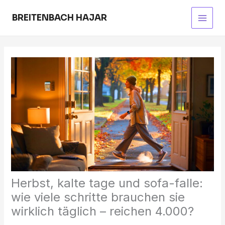
Skip
to
BREITENBACH HAJAR
Main
content
Men
Herbst, kalte tage und sofa-falle:
wie viele schritte brauchen sie
wirklich täglich – reichen 4.000?