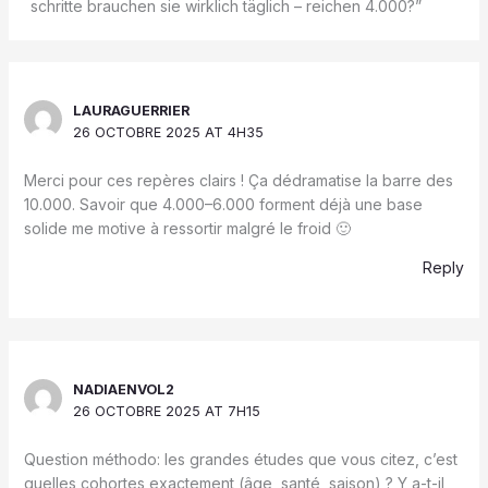
schritte brauchen sie wirklich täglich – reichen 4.000?”
LAURAGUERRIER
26 OCTOBRE 2025 AT 4H35
Merci pour ces repères clairs ! Ça dédramatise la barre des
10.000. Savoir que 4.000–6.000 forment déjà une base
solide me motive à ressortir malgré le froid 🙂
Reply
NADIAENVOL2
26 OCTOBRE 2025 AT 7H15
Question méthodo: les grandes études que vous citez, c’est
quelles cohortes exactement (âge, santé, saison) ? Y a-t-il