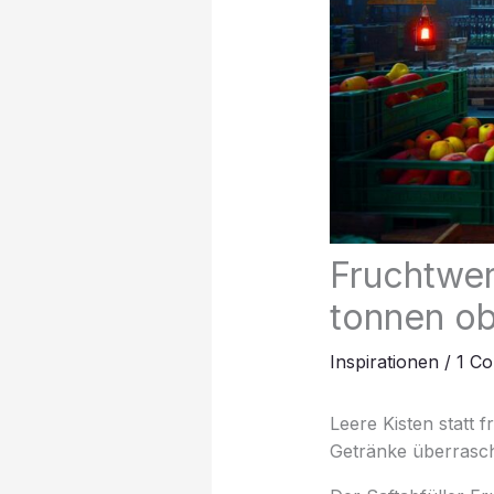
Fruchtwer
tonnen obs
Inspirationen
/
1 C
Leere Kisten statt f
Getränke überrasch