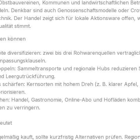
Obstbauvereinen, Kommunen und landwirtschaftlichen Bet
eln. Denkbar sind auch Genossenschaftsmodelle oder Cro
chnik. Der Handel zeigt sich für lokale Aktionsware offen
alität stimmt.
rken können
ite diversifizieren: zwei bis drei Rohwarenquellen vertraglic
anpassungsklauseln.
koppeln: Sammeltransporte und regionale Hubs reduzieren 
nd Leergutrückführung.
 schärfen: Kernsorten mit hohem Dreh (z. B. klarer Apfel, 
iorisieren.
chen: Handel, Gastronomie, Online-Abo und Hofläden komb
en zu verringern.
eutet
elmäßig kauft, sollte kurzfristig Alternativen prüfen. Regio