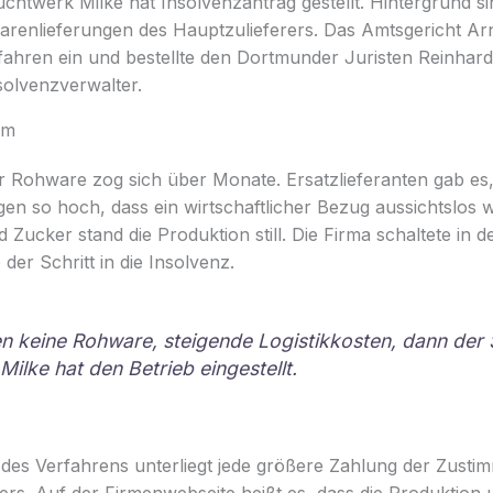
uchtwerk Milke hat Insolvenzantrag gestellt. Hintergrund 
renlieferungen des Hauptzulieferers. Das Amtsgericht Arns
ahren ein und bestellte den Dortmunder Juristen Reinha
solvenzverwalter.
am
r Rohware zog sich über Monate. Ersatzlieferanten gab es,
en so hoch, dass ein wirtschaftlicher Bezug aussichtslos w
 Zucker stand die Produktion still. Die Firma schaltete in 
der Schritt in die Insolvenz.
n keine Rohware, steigende Logistikkosten, dann der S
Milke hat den Betrieb eingestellt.
des Verfahrens unterliegt jede größere Zahlung der Zusti