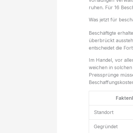
vorläufigen Verwalt
ruhen. Für 16 Beschä
Was jetzt für besch
Beschäftigte erhalt
überbrückt aussteh
entscheidet die For
Im Handel, vor all
weichen in solchen 
Preissprünge müsse
Beschaffungskosten
Fakten
Standort
Gegründet