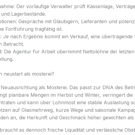
ahme: Der vorläufige Verwalter prüft Kassenlage, Verträge
 und Lagerbestände.
tionen: Gespräche mit Gläubigern, Lieferanten und potenzi
ne Fortführung tragfähig ist.
: Je nach Ergebnis kommt ein Verkauf, eine übertragende 
n Betracht.
: Die Agentur für Arbeit übernimmt Nettolöhne der letzten
llung.
ein neustart als mosterei?
 Neuausrichtung als Mosterei. Das passt zur DNA des Betr
ingt planbare Mengen im Herbst und Winter, verringert die
ntraten und kann über Lohnmost eine stabile Auslastung sc
etzen auf Glasmehrweg, kurze Wege und saisonale Kampag
en an, die Herkunft und Geschmack höher gewichten als 
braucht es dennoch frische Liquidität und verlässliche Obs