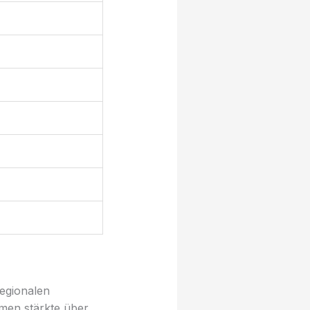
regionalen
hmen stärkte über