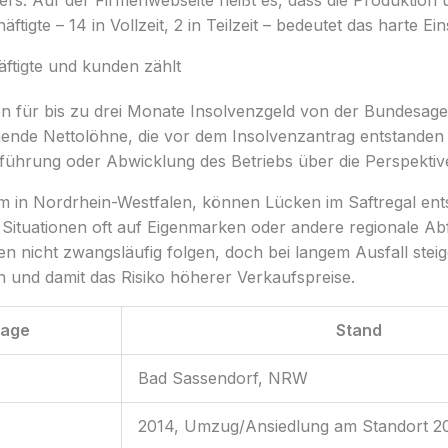
ers. Auf der Firmenwebseite heißt es, dass die Produktion
ftigte – 14 in Vollzeit, 2 in Teilzeit – bedeutet das harte Ein
äftigte und kunden zählt
en für bis zu drei Monate Insolvenzgeld von der Bundesage
ende Nettolöhne, die vor dem Insolvenzantrag entstanden
tführung oder Abwicklung des Betriebs über die Perspektiv
em in Nordrhein-Westfalen, können Lücken im Saftregal ent
Situationen oft auf Eigenmarken oder andere regionale Abf
n nicht zwangsläufig folgen, doch bei langem Ausfall stei
 und damit das Risiko höherer Verkaufspreise.
lage
Stand
Bad Sassendorf, NRW
2014, Umzug/Ansiedlung am Standort 2