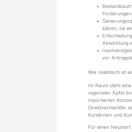
Bestandsaufn
Forderungen
Sanierungsop
klären, ob ei
Entscheidung
Abwicklung i
Insolvenzgeld
vor Antragste
Wie realistisch ist 
Im Raum steht eine
regionaler Äpfel br
importierten Konze
Direktvermarkter s
Kundinnen und Kund
Für einen Neustart 