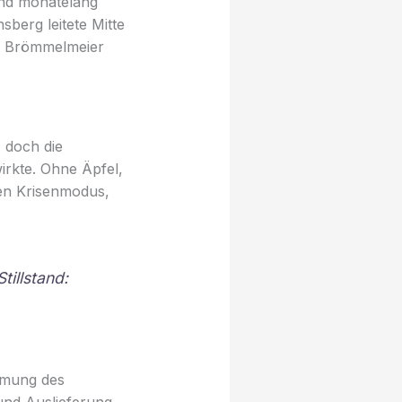
sind monatelang
berg leitete Mitte
rd Brömmelmeier
 doch die
irkte. Ohne Äpfel,
den Krisenmodus,
tillstand:
mmung des