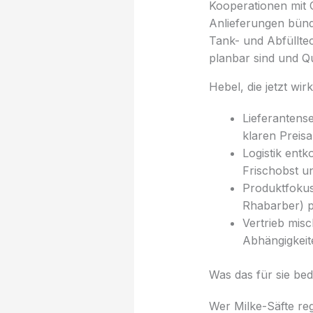
Kooperationen mit 
Anlieferungen bünd
Tank- und Abfüllte
planbar sind und Qu
Hebel, die jetzt wi
Lieferantense
klaren Preis
Logistik ent
Frischobst u
Produktfokus
Rhabarber) pr
Vertrieb mis
Abhängigkeit
Was das für sie bed
Wer Milke-Säfte reg