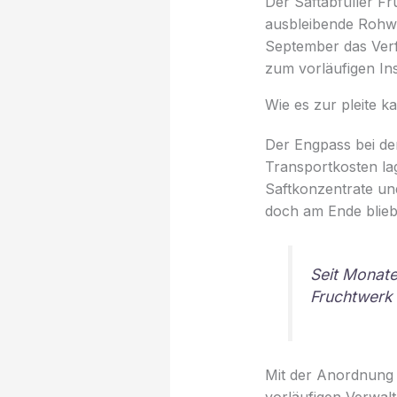
Der Saftabfüller Fr
ausbleibende Rohwa
September das Verf
zum vorläufigen In
Wie es zur pleite k
Der Engpass bei de
Transportkosten lag
Saftkonzentrate und
doch am Ende blieb 
Seit Monate
Fruchtwerk 
Mit der Anordnung 