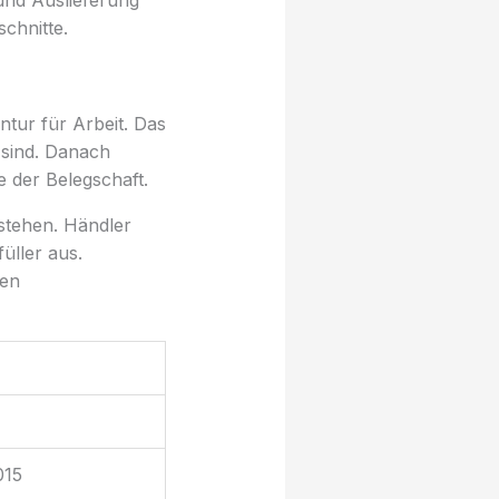
 und Auslieferung
schnitte.
ntur für Arbeit. Das
 sind. Danach
e der Belegschaft.
stehen. Händler
üller aus.
gen
015