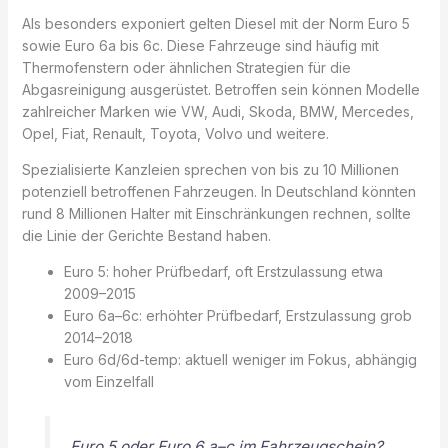
Als besonders exponiert gelten Diesel mit der Norm Euro 5
sowie Euro 6a bis 6c. Diese Fahrzeuge sind häufig mit
Thermofenstern oder ähnlichen Strategien für die
Abgasreinigung ausgerüstet. Betroffen sein können Modelle
zahlreicher Marken wie VW, Audi, Skoda, BMW, Mercedes,
Opel, Fiat, Renault, Toyota, Volvo und weitere.
Spezialisierte Kanzleien sprechen von bis zu 10 Millionen
potenziell betroffenen Fahrzeugen. In Deutschland könnten
rund 8 Millionen Halter mit Einschränkungen rechnen, sollte
die Linie der Gerichte Bestand haben.
Euro 5: hoher Prüfbedarf, oft Erstzulassung etwa
2009–2015
Euro 6a–6c: erhöhter Prüfbedarf, Erstzulassung grob
2014–2018
Euro 6d/6d-temp: aktuell weniger im Fokus, abhängig
vom Einzelfall
Euro 5 oder Euro 6 a–c im Fahrzeugschein?