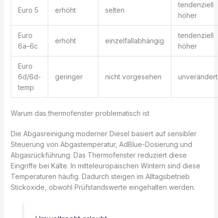
tendenziell
Euro 5
erhöht
selten
höher
Euro
tendenziell
erhöht
einzelfallabhängig
6a–6c
höher
Euro
6d/6d-
geringer
nicht vorgesehen
unverändert
temp
Warum das thermofenster problematisch ist
Die Abgasreinigung moderner Diesel basiert auf sensibler
Steuerung von Abgastemperatur, AdBlue-Dosierung und
Abgasrückführung. Das Thermofenster reduziert diese
Eingriffe bei Kälte. In mitteleuropäischen Wintern sind diese
Temperaturen häufig. Dadurch steigen im Alltagsbetrieb
Stickoxide, obwohl Prüfstandswerte eingehalten werden.