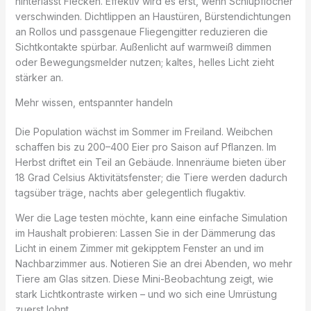
hinterlässt Flecken. Effektiv wird es erst, wenn Schlupflöcher
verschwinden. Dichtlippen an Haustüren, Bürstendichtungen
an Rollos und passgenaue Fliegengitter reduzieren die
Sichtkontakte spürbar. Außenlicht auf warmweiß dimmen
oder Bewegungsmelder nutzen; kaltes, helles Licht zieht
stärker an.
Mehr wissen, entspannter handeln
Die Population wächst im Sommer im Freiland. Weibchen
schaffen bis zu 200–400 Eier pro Saison auf Pflanzen. Im
Herbst driftet ein Teil an Gebäude. Innenräume bieten über
18 Grad Celsius Aktivitätsfenster; die Tiere werden dadurch
tagsüber träge, nachts aber gelegentlich flugaktiv.
Wer die Lage testen möchte, kann eine einfache Simulation
im Haushalt probieren: Lassen Sie in der Dämmerung das
Licht in einem Zimmer mit gekipptem Fenster an und im
Nachbarzimmer aus. Notieren Sie an drei Abenden, wo mehr
Tiere am Glas sitzen. Diese Mini-Beobachtung zeigt, wie
stark Lichtkontraste wirken – und wo sich eine Umrüstung
zuerst lohnt.