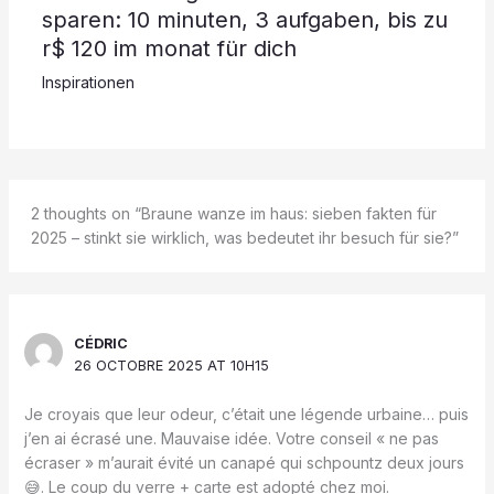
sparen: 10 minuten, 3 aufgaben, bis zu
r$ 120 im monat für dich
Inspirationen
2 thoughts on “Braune wanze im haus: sieben fakten für
2025 – stinkt sie wirklich, was bedeutet ihr besuch für sie?”
CÉDRIC
26 OCTOBRE 2025 AT 10H15
Je croyais que leur odeur, c’était une légende urbaine… puis
j’en ai écrasé une. Mauvaise idée. Votre conseil « ne pas
écraser » m’aurait évité un canapé qui schpountz deux jours
😅. Le coup du verre + carte est adopté chez moi.