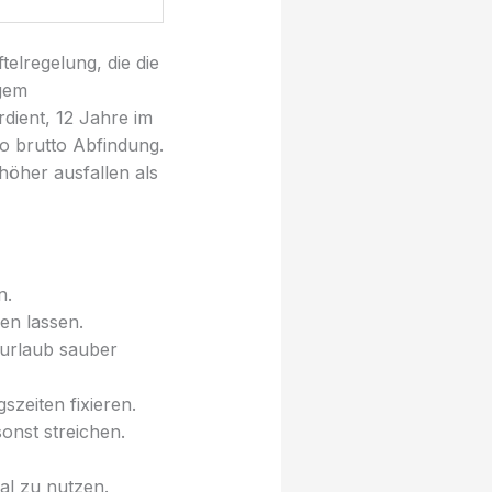
telregelung, die die
igem
dient, 12 Jahre im
o brutto Abfindung.
 höher ausfallen als
n.
en lassen.
turlaub sauber
zeiten fixieren.
onst streichen.
al zu nutzen.