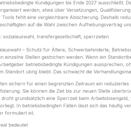
betriebsbedingte Kündigungen bis Ende 2027 ausschließt. 
 organisiert werden, etwa über Versetzungen, Qualifizierung
Tools fehlt eine vergleichbare Absicherung. Deshalb reduz
Beschäftigten auf die Wahl zwischen Aufhebungsvertrag un
 sozialauswahl, transfergesellschaft, sperrzeiten
alauswahl – Schutz für Ältere, Schwerbehinderte, Betriebsrä
n einzelne Stellen gestrichen werden. Wenn ein Standortbe
 Arbeitgeber betriebsbedingte Kündigungen aussprechen, o
m Standort übrig bleibt. Das schwächt die Verhandlungsma
ten sichern für einen begrenzten Zeitraum ein reduziertes E
ifizierung. Sie können die Zeit bis zur neuen Stelle überbr
droht grundsätzlich eine Sperrzeit beim Arbeitslosengeld,
orliegt. In betriebsbedingten Fällen lässt sich das häufig v
 formuliert ist.
real bedeutet