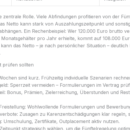
e zentrale Rolle. Viele Abfindungen profitieren von der Fünf
. Das Netto kann stark von Auszahlungszeitpunkt und sonst
hängen. Ein Rechenbeispiel: Wer 120.000 Euro brutto ver
5 Monatsgehälter pro Jahr erhielte, kommt auf 108.000 Eur
 kann das Netto – je nach persönlicher Situation – deutlich
.
t prüfen sollten
 Wochen sind kurz. Frühzeitig individuelle Szenarien rechne
geld: Sperrzeit vermeiden – Formulierungen im Vertrag prüf
teil: Bonus, Prämien, Zielerreichung, Überstunden und Res
Freistellung: Wohlwollende Formulierungen und Bewerbungs
erbote: Zusagen zu Karenzentschädigungen klar regeln, s
g: Umschulung, Zertifikate, Outplacement aktiv nutzen.
Zeitpunkt strategisch wählen, um die Fünftelregelung optim