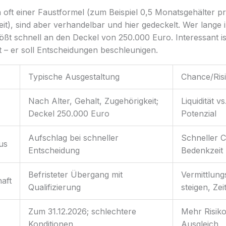
 oft einer Faustformel (zum Beispiel 0,5 Monatsgehälter p
it), sind aber verhandelbar und hier gedeckelt. Wer lange
tößt schnell an den Deckel von 250.000 Euro. Interessant i
t – er soll Entscheidungen beschleunigen.
Typische Ausgestaltung
Chance/Ris
Nach Alter, Gehalt, Zugehörigkeit;
Liquidität v
Deckel 250.000 Euro
Potenzial
Aufschlag bei schneller
Schneller C
us
Entscheidung
Bedenkzeit
Befristeter Übergang mit
Vermittlun
aft
Qualifizierung
steigen, Zei
Zum 31.12.2026; schlechtere
Mehr Risiko,
Konditionen
Ausgleich