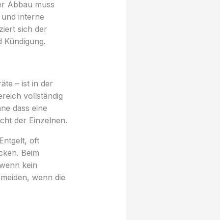
Der Abbau muss
 und interne
iert sich der
d Kündigung.
te – ist in der
reich vollständig
hne dass eine
cht der Einzelnen.
ntgelt, oft
ücken. Beim
 wenn kein
ermeiden, wenn die